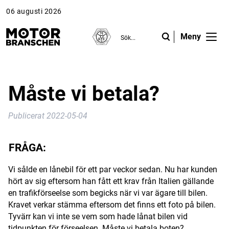
06 augusti 2026
Meny
ANNONS
ANNONS
ANNONS
Gå vidare till Motorbranschen »
Gå vidare till Motorbranschen »
Nyheter
Måste vi betala?
Reportage
Publicerat
2022-05-04
Krönikor
FRÅGA:
Folk & Företag
Vi sålde en lånebil för ett par veckor sedan. Nu har kunden
Fråga experterna
hört av sig eftersom han fått ett krav från Italien gällande
en trafikförseelse som begicks när vi var ägare till bilen.
Platsbanken
Kravet verkar stämma eftersom det finns ett foto på bilen.
Tyvärr kan vi inte se vem som hade lånat bilen vid
Läs e-tidningen
tidpunkten för förseelsen. Måste vi betala boten?