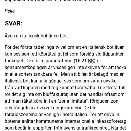
Digital prenumeration
Pelle
Annonsera
SVAR:
Om Motorbranschen
Även en italiensk bot är en bot
För det första råder inga tvivel om att en italiensk bot även
Kontakt
kan ses som ett köprättsligt fel som förelåg vid tidpunkten
för köpet. De s.k. felparagraferna (16-21 §§) i
Nyhetsbrev
konsumentköplagen är visserligen inte skrivna för att täcka
in alla sorters tänkbara fel. Men att bilen är belagd med en
Det här är vi
italiensk bot kan alla gånger ses som om varan avviker
från vad köparen med fog kunnat förutsätta. I de flesta fall
Arbeta för oss
rör det sig inte om bluffakturor, utan det handlar oftast om
att man råkat köra in i en “zona limitata”, förbjuden zon,
och fångats av övervakningskameror. De här
förbudszonerna är vanliga i norra Italien. För att driva in
böterna anlitar kommunerna internationella inkassoföretag
som begär in uppgiften från svenska trafikregistret. När det