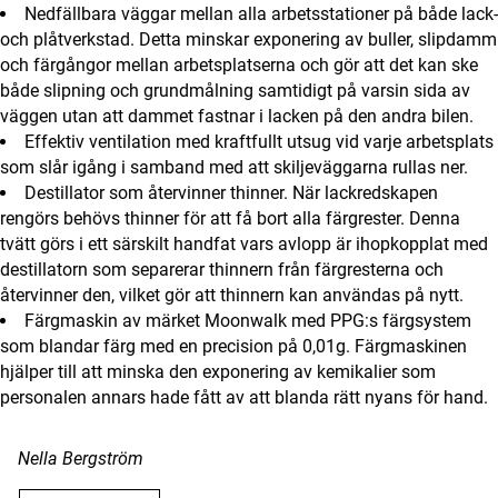
Nedfällbara väggar mellan alla arbetsstationer på både lack-
och plåtverkstad. Detta minskar exponering av buller, slipdamm
och färgångor mellan arbetsplatserna och gör att det kan ske
både slipning och grundmålning samtidigt på varsin sida av
väggen utan att dammet fastnar i lacken på den andra bilen.
Effektiv ventilation med kraftfullt utsug vid varje arbetsplats
som slår igång i samband med att skiljeväggarna rullas ner.
Destillator som återvinner thinner. När lackredskapen
rengörs behövs thinner för att få bort alla färgrester. Denna
tvätt görs i ett särskilt handfat vars avlopp är ihopkopplat med
destillatorn som separerar thinnern från färgresterna och
återvinner den, vilket gör att thinnern kan användas på nytt.
Färgmaskin av märket Moonwalk med PPG:s färgsystem
som blandar färg med en precision på 0,01g. Färgmaskinen
hjälper till att minska den exponering av kemikalier som
personalen annars hade fått av att blanda rätt nyans för hand.
Nella Bergström