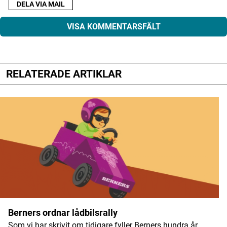
DELA VIA MAIL
VISA KOMMENTARSFÄLT
RELATERADE ARTIKLAR
Din e-postadress kommer inte publiceras.
Obligatoriska fält är märkta
*
Kommentar
*
Namn
*
Berners ordnar lådbilsrally
Som vi har skrivit om tidigare fyller Berners hundra år…