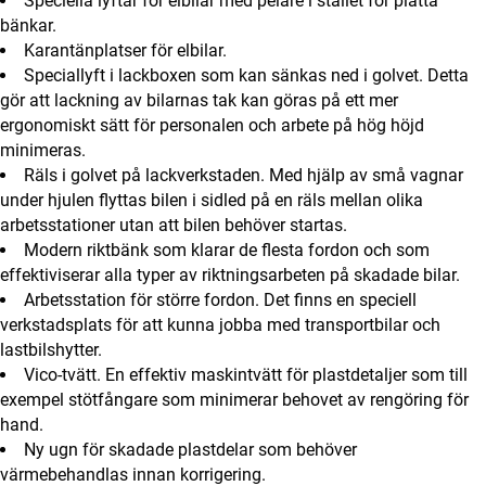
Speciella lyftar för elbilar med pelare i stället för platta
bänkar.
Karantänplatser för elbilar.
Speciallyft i lackboxen som kan sänkas ned i golvet. Detta
gör att lackning av bilarnas tak kan göras på ett mer
ergonomiskt sätt för personalen och arbete på hög höjd
minimeras.
Räls i golvet på lackverkstaden. Med hjälp av små vagnar
under hjulen flyttas bilen i sidled på en räls mellan olika
arbetsstationer utan att bilen behöver startas.
Modern riktbänk som klarar de flesta fordon och som
effektiviserar alla typer av riktningsarbeten på skadade bilar.
Arbetsstation för större fordon. Det finns en speciell
verkstadsplats för att kunna jobba med transportbilar och
lastbilshytter.
Vico-tvätt. En effektiv maskintvätt för plastdetaljer som till
exempel stötfångare som minimerar behovet av rengöring för
hand.
Ny ugn för skadade plastdelar som behöver
värmebehandlas innan korrigering.