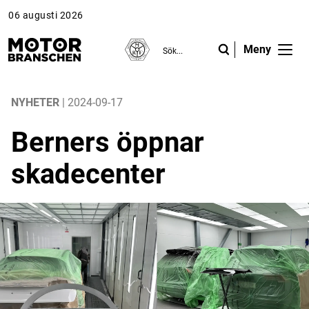
06 augusti 2026
Meny
ANNONS
ANNONS
ANNONS
Gå vidare till Motorbranschen »
Gå vidare till Motorbranschen »
Nyheter
NYHETER
| 2024-09-17
Berners öppnar
Reportage
skadecenter
Krönikor
Folk & Företag
Fråga experterna
Platsbanken
Läs e-tidningen