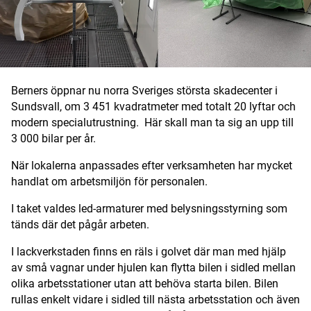
Digital prenumeration
Annonsera
Om Motorbranschen
Berners öppnar nu norra Sveriges största skadecenter i
Sundsvall, om 3 451 kvadratmeter med totalt 20 lyftar och
Kontakt
modern specialutrustning. Här skall man ta sig an upp till
3 000 bilar per år.
Nyhetsbrev
När lokalerna anpassades efter verksamheten har mycket
handlat om arbetsmiljön för personalen.
Det här är vi
I taket valdes led-armaturer med belysningsstyrning som
Arbeta för oss
tänds där det pågår arbeten.
I lackverkstaden finns en räls i golvet där man med hjälp
av små vagnar under hjulen kan flytta bilen i sidled mellan
olika arbetsstationer utan att behöva starta bilen. Bilen
rullas enkelt vidare i sidled till nästa arbetsstation och även