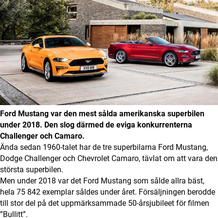
Digital prenumeration
Annonsera
Om Motorbranschen
Kontakt
Nyhetsbrev
Ford Mustang var den mest sålda amerikanska superbilen
under 2018.
Den slog därmed de eviga konkurrenterna
Det här är vi
Challenger och Camaro.
Ända sedan 1960-talet har de tre superbilarna Ford Mustang,
Arbeta för oss
Dodge Challenger och Chevrolet Camaro, tävlat om att vara den
största superbilen.
Men under 2018 var det Ford Mustang som sålde allra bäst,
hela 75 842 exemplar såldes under året. Försäljningen berodde
till stor del på det uppmärksammade 50-årsjubileet för filmen
”Bullitt”.