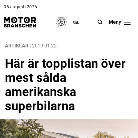
08 augusti 2026
Meny
ANNONS
ANNONS
ANNONS
Gå vidare till Motorbranschen »
Gå vidare till Motorbranschen »
Nyheter
ARTIKLAR
| 2019-01-22
Här är topplistan över
Reportage
mest sålda
Krönikor
amerikanska
Folk & Företag
superbilarna
Fråga experterna
Platsbanken
Läs e-tidningen