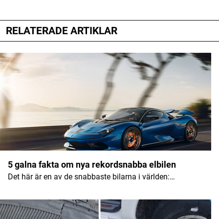
RELATERADE ARTIKLAR
Din e-postadress kommer inte publiceras.
Obligatoriska fält är märkta
*
Kommentar
*
Namn
*
5 galna fakta om nya rekordsnabba elbilen
Det här är en av de snabbaste bilarna i världen:…
E-postadress
*