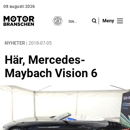
08 augusti 2026
Meny
ANNONS
ANNONS
ANNONS
Gå vidare till Motorbranschen »
Gå vidare till Motorbranschen »
Nyheter
NYHETER
| 2018-07-05
Här, Mercedes-
Reportage
Maybach Vision 6
Krönikor
Folk & Företag
Fråga experterna
Platsbanken
Läs e-tidningen