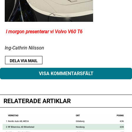
I morgon presenterar vi Volvo V60 T6
Ing-Cathrin Nilsson
DELA VIA MAIL
VISA KOMMENTARSFÄLT
RELATERADE ARTIKLAR
Din e-postadress kommer inte publiceras.
Obligatoriska fält är märkta
*
Kommentar
*