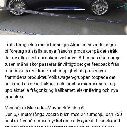
Digital prenumeration
Annonsera
Om Motorbranschen
Trots trängseln i mediebruset på Almedalen valde några
Kontakt
bilföretag att ställa ut nya fräscha produkter på det stråk
där de allra flesta besökare vistades. Att finnas där många
Nyhetsbrev
tusen människor passerar är viktigt; det ger feedback från
människors reaktioner och möjlighet att presentera
Det här är vi
framtidens produkter. Volkswagen-gruppen toppade det
hela med en serie frukost- och lunchseminarier som tog
Arbeta för oss
upp aktuella frågor kring hållbarhet, elektrifiering och nya
produkter.
Men här är Mercedes-Maybach Vision 6:
Den 5,7 meter långa vackra bilen med 24-tumshjul och 750
hästkrafter påminner mycket om en lyxyacht. Lika elegant