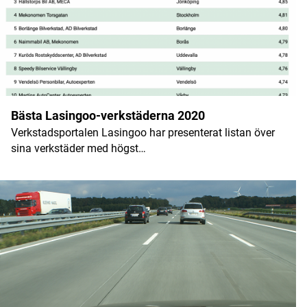
Namn
*
Bästa Lasingoo-verkstäderna 2020
Verkstadsportalen Lasingoo har presenterat listan över
E-postadress
*
sina verkstäder med högst…