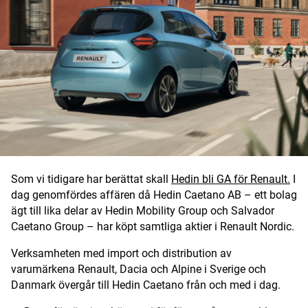
Digital prenumeration
Annonsera
Om Motorbranschen
Kontakt
Nyhetsbrev
Som vi tidigare har berättat skall
Hedin bli GA för Renault.
I
Det här är vi
dag genomfördes affären då Hedin Caetano AB – ett bolag
ägt till lika delar av Hedin Mobility Group och Salvador
Arbeta för oss
Caetano Group – har köpt samtliga aktier i Renault Nordic.
Verksamheten med import och distribution av
varumärkena Renault, Dacia och Alpine i Sverige och
Danmark övergår till Hedin Caetano från och med i dag.