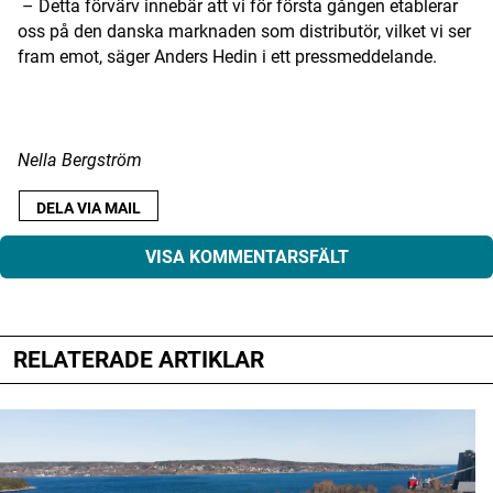
– Detta förvärv innebär att vi för första gången etablerar
oss på den danska marknaden som distributör, vilket vi ser
fram emot, säger Anders Hedin i ett pressmeddelande.
Nella Bergström
DELA VIA MAIL
VISA KOMMENTARSFÄLT
RELATERADE ARTIKLAR
Din e-postadress kommer inte publiceras.
Obligatoriska fält är märkta
*
Kommentar
*