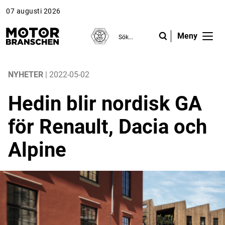
07 augusti 2026
Meny
ANNONS
ANNONS
ANNONS
Gå vidare till Motorbranschen »
Gå vidare till Motorbranschen »
Nyheter
NYHETER
| 2022-05-02
Hedin blir nordisk GA
Reportage
för Renault, Dacia och
Krönikor
Alpine
Folk & Företag
Fråga experterna
Platsbanken
Läs e-tidningen