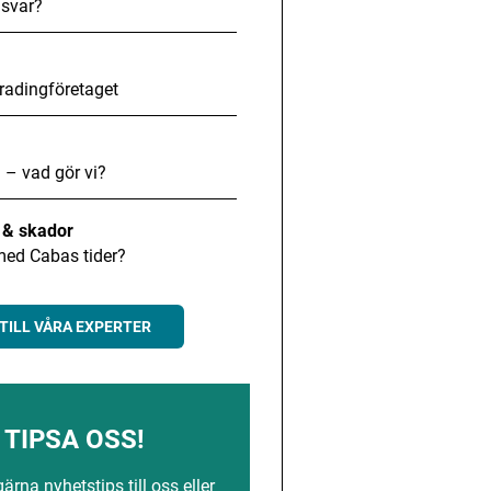
svar?
radingföretaget
 – vad gör vi?
t & skador
med Cabas tider?
TILL VÅRA EXPERTER
TIPSA OSS!
rna nyhetstips till oss eller