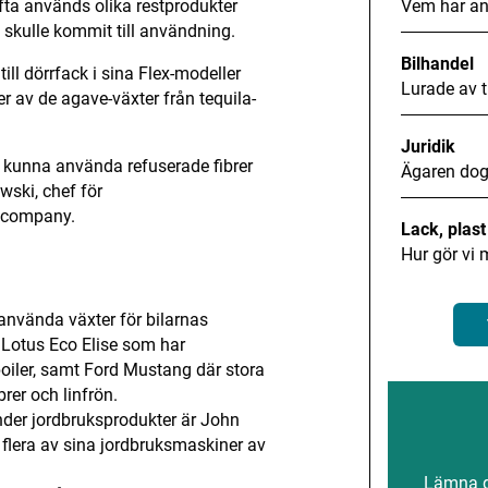
Vem har an
Ofta används olika restprodukter
 skulle kommit till användning.
Bilhandel
ill dörrfack i sina Flex-modeller
Lurade av t
r av de agave-växter från tequila-
Juridik
vt kunna använda refuserade fibrer
Ägaren dog
wski, chef för
r company.
Lack, plas
Hur gör vi 
 använda växter för bilarnas
 Lotus Eco Elise som har
oiler, samt Ford Mustang där stora
brer och linfrön.
der jordbruksprodukter är John
 flera av sina jordbruksmaskiner av
Lämna gä