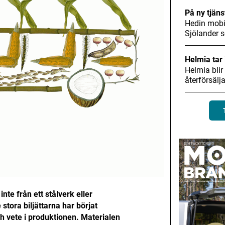
På ny tjäns
Hedin mobil
Sjölander
Helmia tar 
Helmia blir
återförsälj
nte från ett stålverk eller
 stora biljättarna har börjat
 vete i produktionen. Materialen