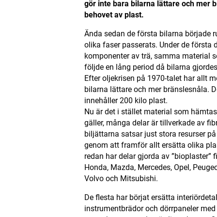
gör inte bara bilarna lättare och mer
behovet av plast.
Ända sedan de första bilarna började rul
olika faser passerats. Under de först
komponenter av trä, samma material s
följde en lång period då bilarna gjordes
Efter oljekrisen på 1970-talet har allt 
bilarna lättare och mer bränslesnåla. Det
innehåller 200 kilo plast.
Nu är det i stället material som hämta
gäller, många delar är tillverkade av fib
biljättarna satsar just stora resurser på
genom att framför allt ersätta olika pl
redan har delar gjorda av ”bioplaster” 
Honda, Mazda, Mercedes, Opel, Peugeot
Volvo och Mitsubishi.
De flesta har börjat ersätta interiördet
instrumentbrädor och dörrpaneler med o