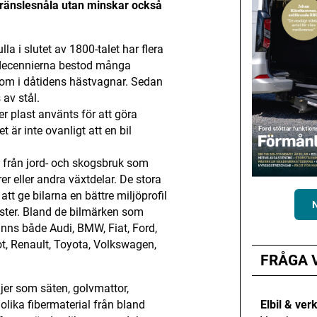
 bränslesnåla utan minskar också
la i slutet av 1800-talet har flera
a decennierna bestod många
om i dåtidens hästvagnar. Sedan
 av stål.
mer plast använts för att göra
 är inte ovanligt att en bil
s från jord- och skogsbruk som
rer eller andra växtdelar. De stora
 att ge bilarna en bättre miljöprofil
aster. Bland de bilmärken som
finns både Audi, BMW, Fiat, Ford,
, Renault, Toyota, Volkswagen,
FRÅGA 
aljer som säten, golvmattor,
Elbil & ver
lika fibermaterial från bland