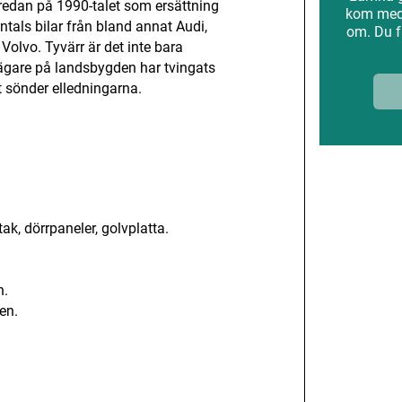
redan på 1990-talet som ersättning
kom med 
ontals bilar från bland annat Audi,
om. Du f
olvo. Tyvärr är det inte bara
lägare på landsbygden har tvingats
t sönder elledningarna.
ANNONS
ak, dörrpaneler, golvplatta.
n.
ten.