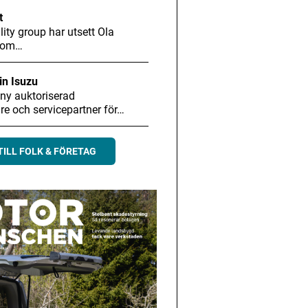
t
ity group har utsett Ola
 som…
in Isuzu
 ny auktoriserad
are och servicepartner för…
TILL FOLK & FÖRETAG