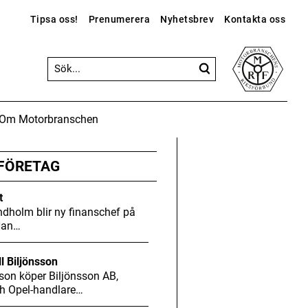
Tipsa oss!
Prenumerera
Nyhetsbrev
Kontakta oss
Om Motorbranschen
ANNONS
ANNONS
ANNONS
Gå vidare till Motorbranschen »
 FÖRETAG
t
dholm blir ny finanschef på
Han…
ll Biljönsson
son köper Biljönsson AB,
h Opel-handlare…