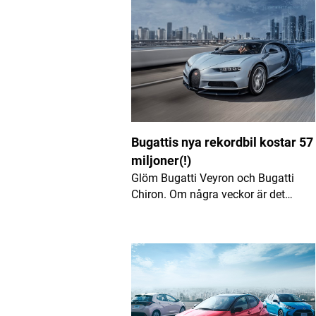
Kommentar
*
Namn
*
E-postadress
*
Bugattis nya rekordbil kostar 57
miljoner(!)
Glöm Bugatti Veyron och Bugatti
Chiron. Om några veckor är det…