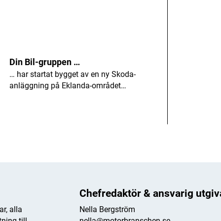
Din Bil-gruppen …
… har startat bygget av en ny Skoda-
anläggning på Eklanda-området…
Chefredaktör & ansvarig utgiv
r, alla
Nella Bergström
ing till
nella@motorbranschen.se