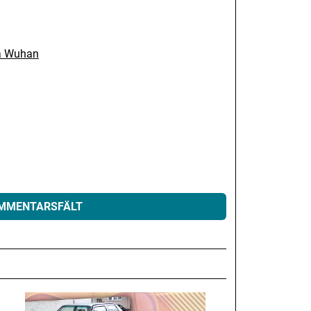
ka Wuhan
OMMENTARSFÄLT
eras.
Obligatoriska fält är märkta
*