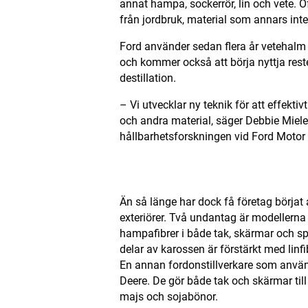
annat hampa, sockerrör, lin och vete. 
från jordbruk, material som annars inte
Ford använder sedan flera år vetehalm t
och kommer också att börja nyttja reste
destillation.
– Vi utvecklar ny teknik för att effekti
och andra material, säger Debbie Miele
hållbarhetsforskningen vid Ford Moto
ANNONS
Än så länge har dock få företag börjat
exteriörer. Två undantag är modellerna
hampafibrer i både tak, skärmar och sp
delar av karossen är förstärkt med linfi
En annan fordonstillverkare som använ
Deere. De gör både tak och skärmar till
majs och sojabönor.