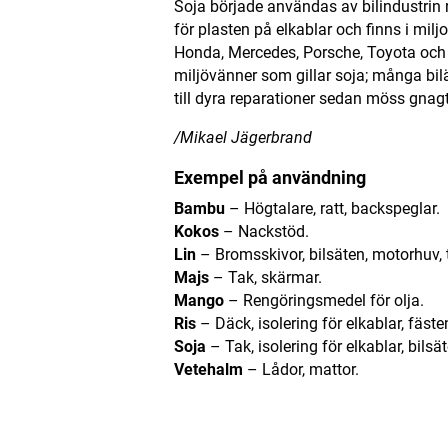
Soja började användas av bilindustrin 
för plasten på elkablar och finns i milj
Honda, Mercedes, Porsche, Toyota och V
miljövänner som gillar soja; många bi
till dyra reparationer sedan möss gnag
/Mikael Jägerbrand
Exempel på användning
Bambu
– Högtalare, ratt, backspeglar.
Kokos
– Nackstöd.
Lin
– Bromsskivor, bilsäten, motorhuv, t
Majs
– Tak, skärmar.
Mango
– Rengöringsmedel för olja.
Ris
– Däck, isolering för elkablar, fäste
Soja
– Tak, isolering för elkablar, bilsä
Vetehalm
– Lådor, mattor.