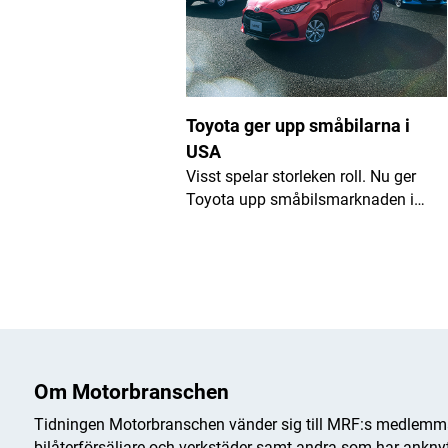
Toyota ger upp småbilarna i
USA
Visst spelar storleken roll. Nu ger
Toyota upp småbilsmarknaden i…
Om Motorbranschen
Tidningen Motorbranschen vänder sig till MRF:s medlemma
bilåterförsäljare och verkstäder samt andra som har anknytn