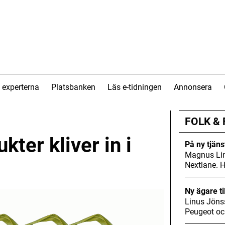
 experterna
Platsbanken
Läs e-tidningen
Annonsera
FOLK &
ter kliver in i
På ny tjäns
Magnus Lin
Nextlane. 
Ny ägare ti
Linus Jöns
Peugeot oc