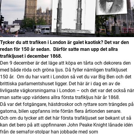
Digital prenumeration
Annonsera
Om Motorbranschen
Tycker du att trafiken i London är galet kaotisk?
Det var den
redan för 150 år sedan.
Därför satte man upp det allra
Kontakt
trafikljuset i december 1868.
Den 9 december är det läge att köpa en tårta och dekorera den
Nyhetsbrev
med både röda och gröna ljus. Då fyller nämligen trafikljuset
150 år. Om du har varit i London så vet du var Big Ben och det
Det här är vi
brittiska parlamentshuset ligger. Det här är i dag en av de
livligaste vägkorsningarna i London – och det var det också när
Arbeta för oss
man satte upp världens allra första trafikljus här år 1868.
Då var det fotgängare, hästdroskor och ryttare som trängdes på
gatorna, bilen uppfanns inte förrän flera årtionden senare.
Och om du tycker att det här första trafikljuset ser bekant ut så
kan det bero på att uppfinnaren John Peake Knight lånade idén
från de semafor-stolpar han jobbade med som