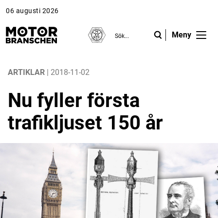
06 augusti 2026
Meny
ANNONS
ANNONS
ANNONS
Gå vidare till Motorbranschen »
Gå vidare till Motorbranschen »
Nyheter
ARTIKLAR
| 2018-11-02
Nu fyller första
Reportage
trafikljuset 150 år
Krönikor
Folk & Företag
Fråga experterna
Platsbanken
Läs e-tidningen