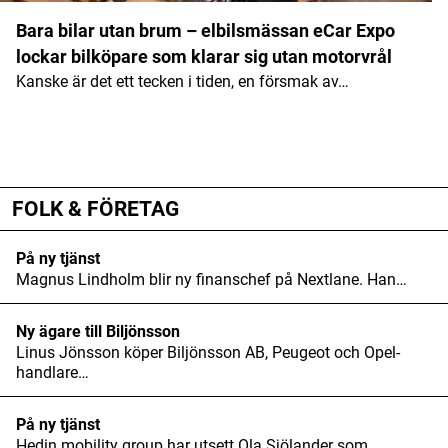
Bara bilar utan brum – elbilsmässan eCar Expo
lockar bilköpare som klarar sig utan motorvrål
Kanske är det ett tecken i tiden, en försmak av…
ANNONS
FOLK & FÖRETAG
På ny tjänst
Magnus Lindholm blir ny finanschef på Nextlane. Han…
Ny ägare till Biljönsson
Linus Jönsson köper Biljönsson AB, Peugeot och Opel-
handlare…
På ny tjänst
Hedin mobility group har utsett Ola Sjölander som…