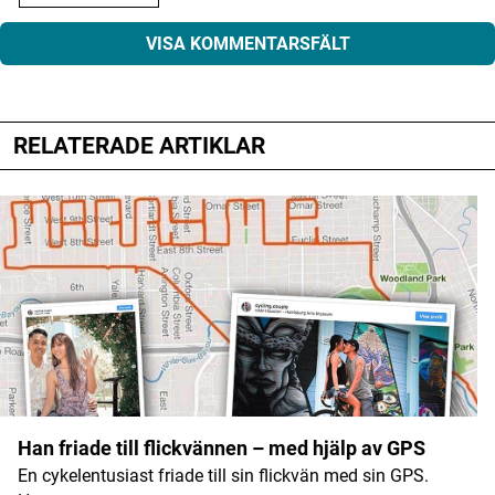
VISA KOMMENTARSFÄLT
RELATERADE ARTIKLAR
Din e-postadress kommer inte publiceras.
Obligatoriska fält är märkta
*
Kommentar
*
Namn
*
Han friade till flickvännen – med hjälp av GPS
En cykelentusiast friade till sin flickvän med sin GPS.