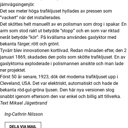
järnvägsingenjör.
Det sex meter höga trafikljuset hyllades av pressen som
”vackert” när det installerades.
Det sköttes helt manuellt av en polisman som drog i spakar. En
arm som stod rakt ut betydde ”stopp” och en som var riktad
neråt betydde ”kör”. På kvällarna användes gaslyktor med
bekanta färger; rött och grönt.
Tyvärr blev innovationen kortlivad. Redan månaden efter, den 2
januari 1869, skadades den polis som skötte trafikljuset. En av
gaslyktorna exploderade i polismannen ansikte och man lade
ner projektet.
Först 50 år senare, 1923, dök det moderna trafikljuset upp i
Cleveland, USA. Det var elektriskt, automatiskt och hade de
bekanta röd-gul-gröna ljusen. Den här nya versionen slog
snabbt igenom eftersom den var enkel och billig att tillverka.
Text Mikael Jägerbrand
Ing-Cathrin Nilsson
DELA VIA MAIL