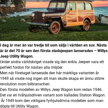
Digital prenumeration
Annonsera
Om Motorbranschen
Kontakt
I dag är mer än var tredje bil som säljs i världen en suv.
Nästa
år är det 70 år sen den första stadsjeepen lanserades – Willys
Nyhetsbrev
Jeep Utility Wagon.
Under andra världskriget visade sig den enkla Jeepen vara ett
Det här är vi
perfekt fordon för nästan alla miljöer.
Men när företaget lanserade den här märkliga varianten år
Arbeta för oss
1949 så visste nog ingen att man skulle skapa en ännu större
revolution inom bilbranschen.
Den första modellen av Willys Jeep Wagon kom redan 1946.
Det var en tvåhjulsdriven variant som kallades Station Wagon.
År 1949 kom den viktigare fyrhjulsdrivna modellen som man
döpte till Utility Wagon.