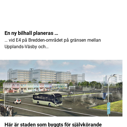
En ny bilhall planeras …
… vid E4 på Bredden-området på gränsen mellan
Upplands-Väsby och…
Här är staden som byggts för självkörande