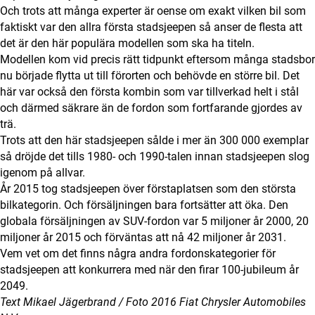
Och trots att många experter är oense om exakt vilken bil som
faktiskt var den allra första stadsjeepen så anser de flesta att
det är den här populära modellen som ska ha titeln.
Modellen kom vid precis rätt tidpunkt eftersom många stadsbor
nu började flytta ut till förorten och behövde en större bil. Det
här var också den första kombin som var tillverkad helt i stål
och därmed säkrare än de fordon som fortfarande gjordes av
trä.
Trots att den här stadsjeepen sålde i mer än 300 000 exemplar
så dröjde det tills 1980- och 1990-talen innan stadsjeepen slog
igenom på allvar.
År 2015 tog stadsjeepen över förstaplatsen som den största
bilkategorin. Och försäljningen bara fortsätter att öka. Den
globala försäljningen av SUV-fordon var 5 miljoner år 2000, 20
miljoner år 2015 och förväntas att nå 42 miljoner år 2031.
Vem vet om det finns några andra fordonskategorier för
stadsjeepen att konkurrera med när den firar 100-jubileum år
2049.
Text Mikael Jägerbrand / Foto 2016 Fiat Chrysler Automobiles