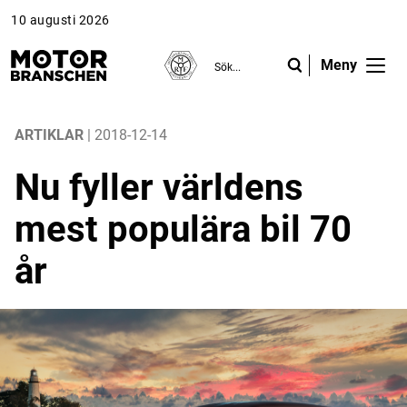
10 augusti 2026
Meny
ANNONS
ANNONS
ANNONS
Gå vidare till Motorbranschen »
Gå vidare till Motorbranschen »
Nyheter
ARTIKLAR
| 2018-12-14
Nu fyller världens
Reportage
mest populära bil 70
Krönikor
år
Folk & Företag
Fråga experterna
Platsbanken
Läs e-tidningen