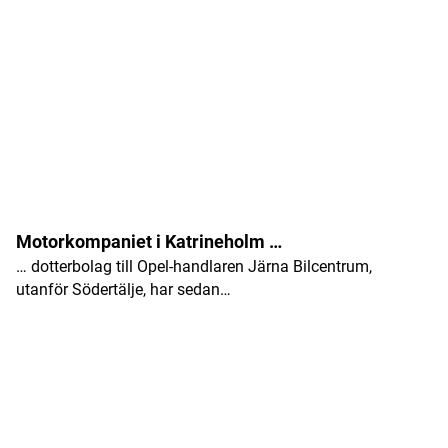
Obligatoriska fält är märkta
*
Kommentar
*
Namn
*
Motorkompaniet i Katrineholm …
… dotterbolag till Opel-handlaren Järna Bilcentrum,
E-postadress
*
utanför Södertälje, har sedan…