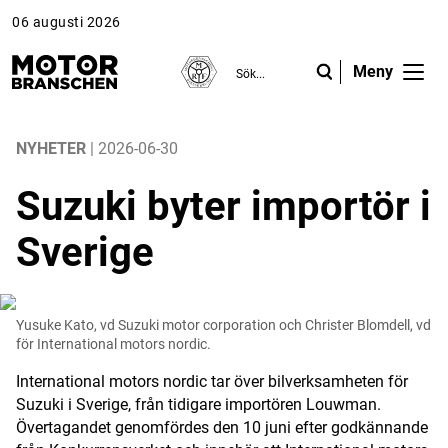
06 augusti 2026
Meny
ANNONS
ANNONS
ANNONS
Gå vidare till Motorbranschen »
Gå vidare till Motorbranschen »
Nyheter
NYHETER
| 2026-06-30
Suzuki byter importör i
Reportage
Sverige
Krönikor
Folk & Företag
Yusuke Kato, vd Suzuki motor corporation och Christer Blomdell, vd
Fråga experterna
för International motors nordic.
International motors nordic tar över bilverksamheten för
Platsbanken
Suzuki i Sverige, från tidigare importören Louwman.
Övertagandet genomfördes den 10 juni efter godkännande
Läs e-tidningen