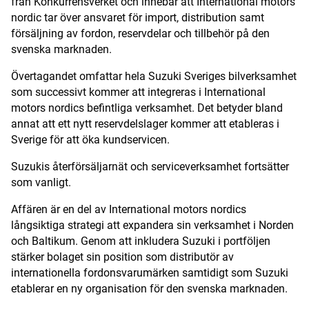
från Konkurrensverket och innebär att International motors
nordic tar över ansvaret för import, distribution samt
Digital prenumeration
försäljning av fordon, reservdelar och tillbehör på den
svenska marknaden.
Annonsera
Övertagandet omfattar hela Suzuki Sveriges bilverksamhet
Om Motorbranschen
som successivt kommer att integreras i International
motors nordics befintliga verksamhet. Det betyder bland
Kontakt
annat att ett nytt reservdelslager kommer att etableras i
Sverige för att öka kundservicen.
Nyhetsbrev
Suzukis återförsäljarnät och serviceverksamhet fortsätter
Det här är vi
som vanligt.
Affären är en del av International motors nordics
Arbeta för oss
långsiktiga strategi att expandera sin verksamhet i Norden
och Baltikum. Genom att inkludera Suzuki i portföljen
stärker bolaget sin position som distributör av
internationella fordonsvarumärken samtidigt som Suzuki
etablerar en ny organisation för den svenska marknaden.