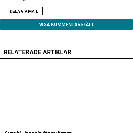
DELA VIA MAIL
VISA KOMMENTARSFÄLT
RELATERADE ARTIKLAR
Din e-postadress kommer inte publiceras.
Obligatoriska fält är märkta
*
Kommentar
*
Namn
*