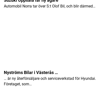
Suzuki Uppsala får ny ägare
Automobil Norra tar över S:t Olof Bil, och blir därmed…
E-postadress
*
Nyströms Bilar i Västerås …
… är ny återförsäljare och serviceverkstad för Hyundai.
Företaget, som…