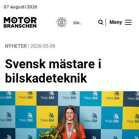
07 augusti 2026
Meny
ANNONS
ANNONS
ANNONS
Gå vidare till Motorbranschen »
Gå vidare till Motorbranschen »
Nyheter
NYHETER
| 2026-05-08
Svensk mästare i
Reportage
bilskadeteknik
Krönikor
Folk & Företag
Fråga experterna
Platsbanken
Läs e-tidningen