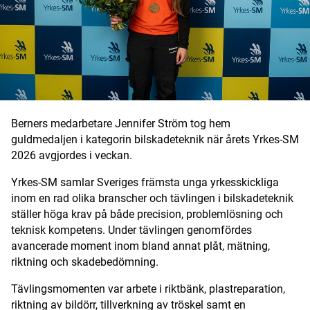
Digital prenumeration
Annonsera
Om Motorbranschen
Kontakt
Berners medarbetare Jennifer Ström tog hem
guldmedaljen i kategorin bilskadeteknik när årets Yrkes-SM
Nyhetsbrev
2026 avgjordes i veckan.
Det här är vi
Yrkes-SM samlar Sveriges främsta unga yrkesskickliga
inom en rad olika branscher och tävlingen i bilskadeteknik
ställer höga krav på både precision, problemlösning och
Arbeta för oss
teknisk kompetens. Under tävlingen genomfördes
avancerade moment inom bland annat plåt, mätning,
riktning och skadebedömning.
Tävlingsmomenten var arbete i riktbänk, plastreparation,
riktning av bildörr, tillverkning av tröskel samt en