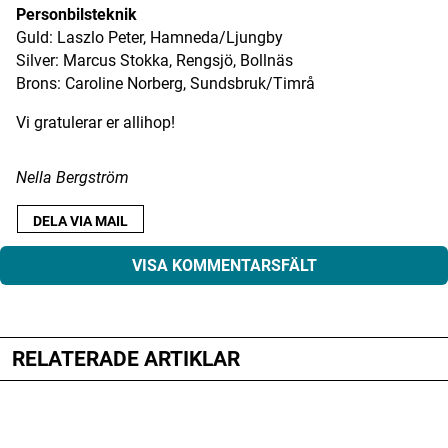
Personbilsteknik
Guld: Laszlo Peter, Hamneda/Ljungby
Silver: Marcus Stokka, Rengsjö, Bollnäs
Brons: Caroline Norberg, Sundsbruk/Timrå
Vi gratulerar er allihop!
Nella Bergström
DELA VIA MAIL
VISA KOMMENTARSFÄLT
RELATERADE ARTIKLAR
Din e-postadress kommer inte publiceras.
Obligatoriska fält är märkta
*
Kommentar
*