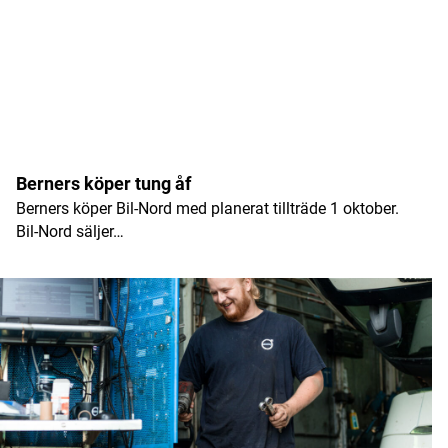
Namn
*
Berners köper tung åf
Berners köper Bil-Nord med planerat tillträde 1 oktober.
E-postadress
*
Bil-Nord säljer…