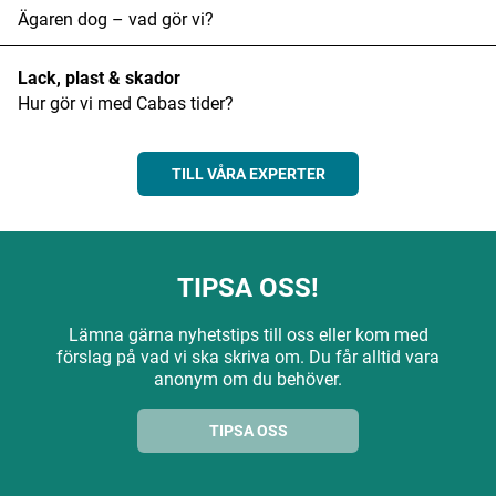
Ägaren dog – vad gör vi?
Lack, plast & skador
Hur gör vi med Cabas tider?
TILL VÅRA EXPERTER
TIPSA OSS!
Lämna gärna nyhetstips till oss eller kom med
förslag på vad vi ska skriva om. Du får alltid vara
anonym om du behöver.
TIPSA OSS