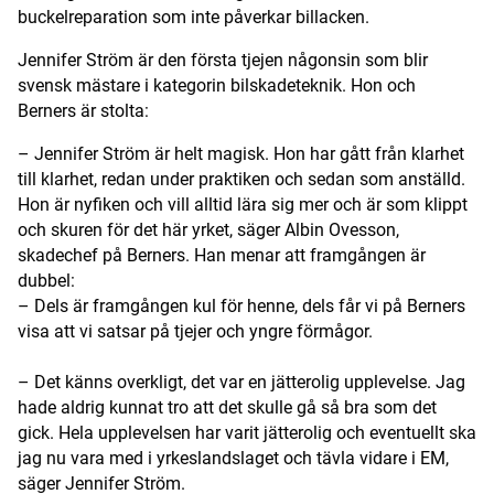
buckelreparation som inte påverkar billacken.
Jennifer Ström är den första tjejen någonsin som blir
svensk mästare i kategorin bilskadeteknik. Hon och
Berners är stolta:
– Jennifer Ström är helt magisk. Hon har gått från klarhet
till klarhet, redan under praktiken och sedan som anställd.
Hon är nyfiken och vill alltid lära sig mer och är som klippt
och skuren för det här yrket, säger Albin Ovesson,
skadechef på Berners. Han menar att framgången är
dubbel:
– Dels är framgången kul för henne, dels får vi på Berners
visa att vi satsar på tjejer och yngre förmågor.
– Det känns overkligt, det var en jätterolig upplevelse. Jag
hade aldrig kunnat tro att det skulle gå så bra som det
gick. Hela upplevelsen har varit jätterolig och eventuellt ska
jag nu vara med i yrkeslandslaget och tävla vidare i EM,
säger Jennifer Ström.