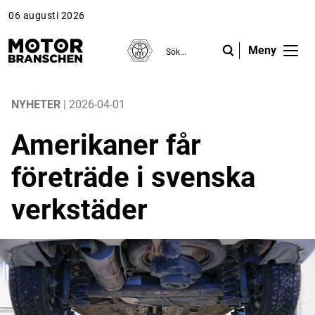
06 augusti 2026
Meny
ANNONS
ANNONS
ANNONS
Gå vidare till Motorbranschen »
Gå vidare till Motorbranschen »
Nyheter
NYHETER
| 2026-04-01
Amerikaner får
Reportage
företräde i svenska
Krönikor
verkstäder
Folk & Företag
Fråga experterna
Platsbanken
Läs e-tidningen