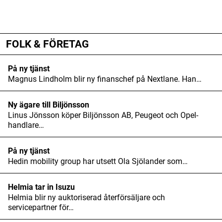
ANNONS
ANNONS
Din e-postadress kommer inte publiceras.
ANNONS
Obligatoriska fält är märkta
*
FOLK & FÖRETAG
Kommentar
*
På ny tjänst
Magnus Lindholm blir ny finanschef på Nextlane. Han…
Ny ägare till Biljönsson
Linus Jönsson köper Biljönsson AB, Peugeot och Opel-
handlare…
Namn
*
På ny tjänst
Hedin mobility group har utsett Ola Sjölander som…
E-postadress
*
Helmia tar in Isuzu
Helmia blir ny auktoriserad återförsäljare och
servicepartner för…