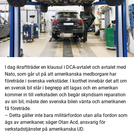
Digital prenumeration
Annonsera
Om Motorbranschen
Kontakt
Nyhetsbrev
I dag ikraftträder en klausul i DCA-avtalet och avtalet med
Nato, som går ut på att amerikanska medborgare har
Det här är vi
företräde i svenska verkstäder. I korthet innebär det att om
en svensk bil står i begrepp att lagas och en amerikan
Arbeta för oss
kommer in till verkstaden och begär skyndsam reparation
av sin bil, måste den svenska bilen vänta och amerikanen
få företräde.
– Detta gäller inte bara militärfordon utan alla fordon som
ägs av amerikaner, säger Otan Acd, ansvarig för
verkstadstjänster på amerikanska UD.