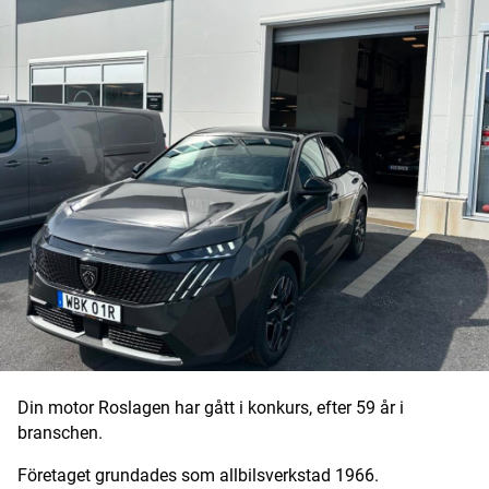
Digital prenumeration
Annonsera
Om Motorbranschen
Kontakt
Nyhetsbrev
Det här är vi
Arbeta för oss
Din motor Roslagen har gått i konkurs, efter 59 år i
branschen.
Företaget grundades som allbilsverkstad 1966.