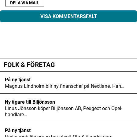
DELA VIA MAIL
VISA KOMMENTARSFÄLT
ANNONS
ANNONS
Din e-postadress kommer inte publiceras.
ANNONS
Obligatoriska fält är märkta
*
FOLK & FÖRETAG
Kommentar
*
På ny tjänst
Magnus Lindholm blir ny finanschef på Nextlane. Han…
Ny ägare till Biljönsson
Linus Jönsson köper Biljönsson AB, Peugeot och Opel-
handlare…
Namn
*
På ny tjänst
Hedin mobility group har utsett Ola Sjölander som…