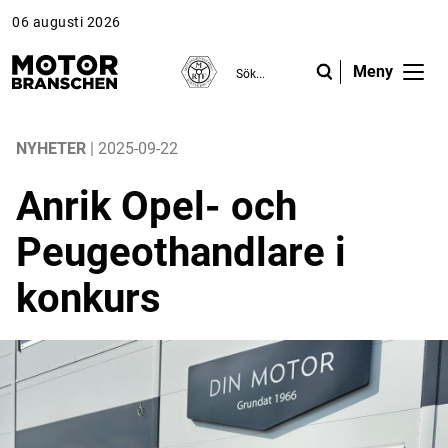
06 augusti 2026
Meny
ANNONS
ANNONS
ANNONS
Gå vidare till Motorbranschen »
Gå vidare till Motorbranschen »
Nyheter
NYHETER
| 2025-09-22
Anrik Opel- och
Reportage
Peugeothandlare i
Krönikor
konkurs
Folk & Företag
Fråga experterna
Platsbanken
Läs e-tidningen