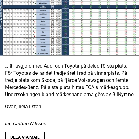
Digital prenumeration
Annonsera
Om Motorbranschen
Kontakt
… är avgjord med Audi och Toyota på delad första plats.
Nyhetsbrev
För Toyotas del är det tredje året i rad på vinnarplats. På
tredje plats kom Skoda, på fjärde Volkswagen och femte
Det här är vi
Mercedes-Benz. På sista plats hittas FCA:s märkesgrupp.
Undersökningen bland märkeshandlarna görs av BilNytt.no
Arbeta för oss
Ovan, hela listan!
Ing-Cathrin Nilsson
DELA VIA MAIL