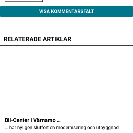
VISA KOMMENTARSFÄLT
RELATERADE ARTIKLAR
Din e-postadress kommer inte publiceras.
Obligatoriska fält är märkta
*
Kommentar
*
Namn
*
Bil-Center i Värnamo …
… har nyligen slutfört en modernisering och utbyggnad
E-postadress
*