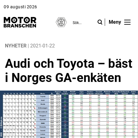
09 augusti 2026
Meny
ANNONS
ANNONS
ANNONS
Gå vidare till Motorbranschen »
Gå vidare till Motorbranschen »
Nyheter
NYHETER
| 2021-01-22
Audi och Toyota – bäst
Reportage
i Norges GA-enkäten
Krönikor
Folk & Företag
Fråga experterna
Platsbanken
Läs e-tidningen