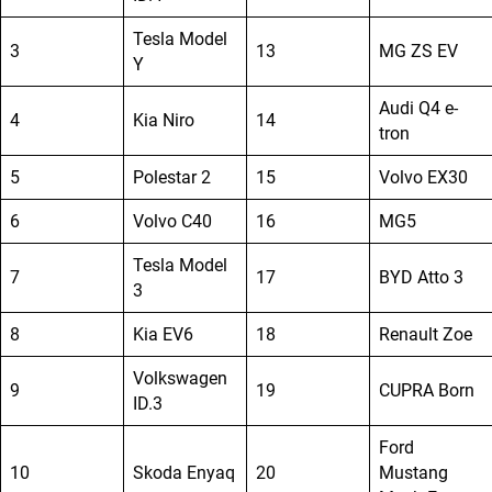
Tesla Model
3
13
MG ZS EV
Y
Audi Q4 e-
4
Kia Niro
14
tron
5
Polestar 2
15
Volvo EX30
6
Volvo C40
16
MG5
Tesla Model
7
17
BYD Atto 3
3
8
Kia EV6
18
Renault Zoe
Volkswagen
9
19
CUPRA Born
ID.3
Ford
10
Skoda Enyaq
20
Mustang