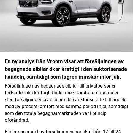
Digital prenumeration
Annonsera
Om Motorbranschen
Kontakt
En ny analys från Vroom visar att försäljningen av
Nyhetsbrev
begagnade elbilar ökar kraftigt i den auktoriserade
handeln, samtidigt som lagren minskar inför juli.
Det här är vi
Försäljningen av begagnade elbilar till privatpersoner
Arbeta för oss
fortsätter öka kraftigt. Under årets första fem månader
steg försäljningen av elbilar i den auktoriserade bilhandeln
med 39 procent jämfört med samma period i fjol, samtidigt
som den totala begagnatmarknaden var i princip
oförändrad.
Elbilarnas andel av försäljningen har ökat från 17 till 24