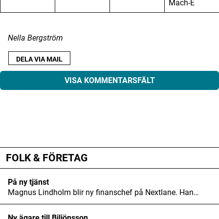
Mach-E
Nella Bergström
DELA VIA MAIL
VISA KOMMENTARSFÄLT
ANNONS
ANNONS
Din e-postadress kommer inte publiceras.
ANNONS
Obligatoriska fält är märkta
*
FOLK & FÖRETAG
Kommentar
*
På ny tjänst
Magnus Lindholm blir ny finanschef på Nextlane. Han…
Ny ägare till Biljönsson