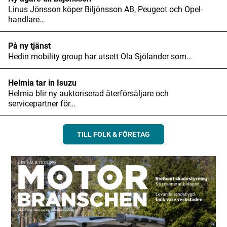
Linus Jönsson köper Biljönsson AB, Peugeot och Opel-
handlare…
Namn
*
På ny tjänst
Hedin mobility group har utsett Ola Sjölander som…
E-postadress
*
Helmia tar in Isuzu
Helmia blir ny auktoriserad återförsäljare och
servicepartner för…
TILL FOLK & FÖRETAG