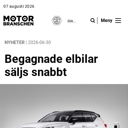
07 augusti 2026
Meny
ANNONS
ANNONS
ANNONS
Gå vidare till Motorbranschen »
Gå vidare till Motorbranschen »
Nyheter
NYHETER
| 2026-06-30
Begagnade elbilar
Reportage
säljs snabbt
Krönikor
Folk & Företag
Fråga experterna
Platsbanken
Läs e-tidningen