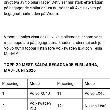
drygt två av tio bilar i lager. Det visar hur stark efterfrågan
på begagnade elbilar är just nu, säger Ali Avcu, expert på
begagnatmarknaden på Vroom.
ANNONS
Vrooms analys visar också vilka elbilsmodeller som varit
mest populära på begagnatmarknaden under maj och juni.
Volvo XC40 toppar listan före Volkswagen ID.4 och Tesla
Model Y.
TOPP 20 MEST SÅLDA BEGAGNADE ELBILARNA,
MAJ–JUNI 2026
Placering
Modell
Placering
Modell
1
Volvo XC40
11
Volvo EX40
Volkswagen
2
12
Nissan Leaf
ID.4