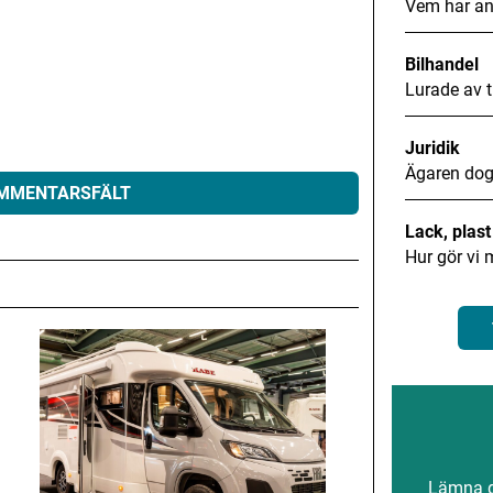
Vem har an
Bilhandel
Lurade av t
Juridik
Ägaren dog
OMMENTARSFÄLT
Lack, plas
Hur gör vi 
eras.
Obligatoriska fält är märkta
*
Lämna gä