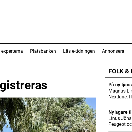
 experterna
Platsbanken
Läs e-tidningen
Annonsera
FOLK &
egistreras
På ny tjäns
Magnus Lin
Nextlane. 
Ny ägare ti
Linus Jöns
Peugeot oc