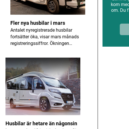
kom med 
om. Du f
Fler nya husbilar i mars
Antalet nyregistrerade husbilar
fortsätter öka, visar mars månads
registreringssiffror. Ökningen…
ANNONS
Husbilar är hetare än någonsin