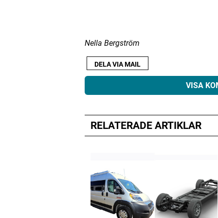
ANNONS
Nella Bergström
DELA VIA MAIL
VISA K
RELATERADE ARTIKLAR
Din e-postadress kommer inte public
Kommentar
*