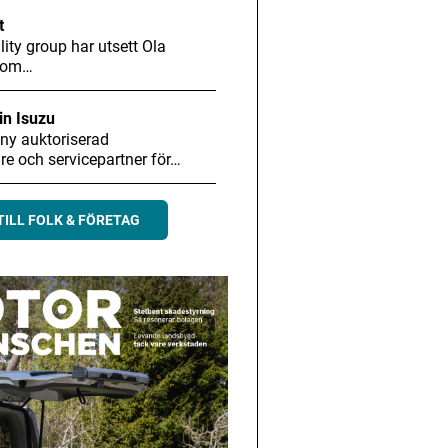
t
ity group har utsett Ola
 som…
in Isuzu
 ny auktoriserad
are och servicepartner för…
TILL FOLK & FÖRETAG