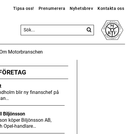
Tipsa oss!
Prenumerera
Nyhetsbrev
Kontakta oss
Om Motorbranschen
ANNONS
ANNONS
ANNONS
Gå vidare till Motorbranschen »
 FÖRETAG
t
dholm blir ny finanschef på
Han…
ll Biljönsson
son köper Biljönsson AB,
h Opel-handlare…