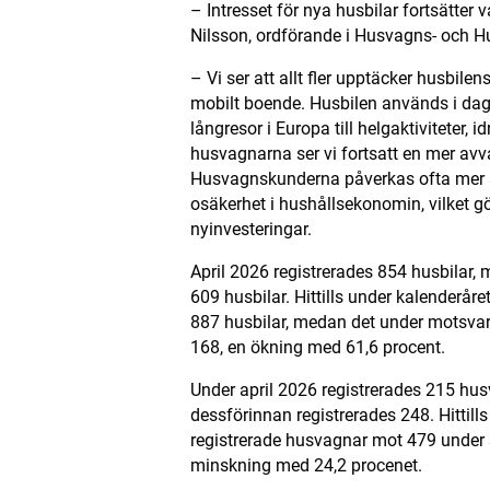
– Intresset för nya husbilar fortsätter 
Nilsson, ordförande i Husvagns- och H
– Vi ser att allt fler upptäcker husbilen
mobilt boende. Husbilen används i dag t
långresor i Europa till helgaktiviteter,
husvagnarna ser vi fortsatt en mer av
Husvagnskunderna påverkas ofta mer a
osäkerhet i hushållsekonomin, vilket g
nyinvesteringar.
April 2026 registrerades 854 husbilar, 
609 husbilar. Hittills under kalenderåret
887 husbilar, medan det under motsvar
168, en ökning med 61,6 procent.
Under april 2026 registrerades 215 h
dessförinnan registrerades 248. Hittill
registrerade husvagnar mot 479 under
minskning med 24,2 procenet.