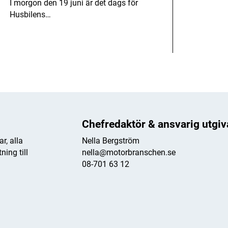
I morgon den 19 juni är det dags för
Husbilens…
Chefredaktör & ansvarig utgiv
r, alla
Nella Bergström
ing till
nella@motorbranschen.se
08-701 63 12