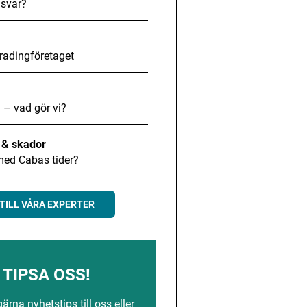
svar?
radingföretaget
 – vad gör vi?
t & skador
med Cabas tider?
TILL VÅRA EXPERTER
TIPSA OSS!
rna nyhetstips till oss eller