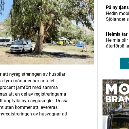
På ny tjäns
Hedin mobil
Sjölander
Helmia tar 
Helmia blir
återförsälj
r att nyregistreringen av husbilar
sta fyra månader har antalet
,6 procent jämfört med samma
as att en del av registreringarna i
tt uppfylla nya avgasregler. Dessa
ent utan kommer att levereras
 nyregistreringen av husvagnar att