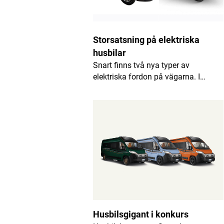
Namn
*
E-postadress
*
Storsatsning på elektriska
husbilar
Snart finns två nya typer av
elektriska fordon på vägarna. I…
Husbilsgigant i konkurs