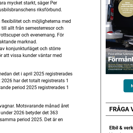
vara mycket starkt, säger Per
usbilsbranschens riksförbund.
s flexibilitet och möjligheterna med
ill allt från semesterresor och
 idrottscuper och evenemang. För
vaktande marknad.
v konjunkturläget och större
ör att vissa kunder väntar med
medan det i april 2025 registrerades
 2026 har det totalt registrerats 1
ande period 2025 registrerades 1
usvagnar. Motsvarande månad året
FRÅGA 
s under 2026 betyder det 363
 samma period 2025. Det är en
Elbil & ver