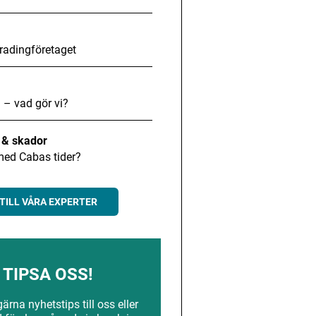
radingföretaget
 – vad gör vi?
t & skador
med Cabas tider?
TILL VÅRA EXPERTER
TIPSA OSS!
rna nyhetstips till oss eller