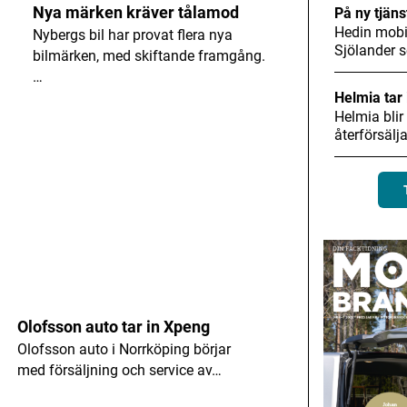
Nya märken kräver tålamod
På ny tjäns
Hedin mobil
Nybergs bil har provat flera nya
Sjölander
bilmärken, med skiftande framgång.
…
Helmia tar 
Helmia blir
återförsälj
Olofsson auto tar in Xpeng
Olofsson auto i Norrköping börjar
med försäljning och service av…