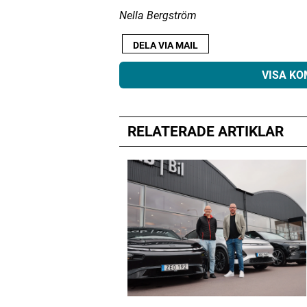
Nella Bergström
DELA VIA MAIL
VISA K
RELATERADE ARTIKLAR
Din e-postadress kommer inte public
Kommentar
*
Namn
*