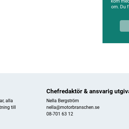
kom med 
om. Du f
ANNONS
Chefredaktör & ansvarig utgiv
r, alla
Nella Bergström
ing till
nella@motorbranschen.se
08-701 63 12