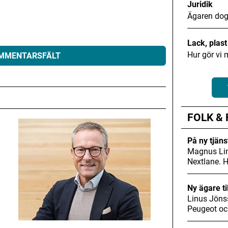
Juridik
Ägaren dog
Lack, plas
Hur gör vi 
OMMENTARSFÄLT
eras.
Obligatoriska fält är märkta
*
FOLK &
På ny tjäns
Magnus Lin
Nextlane. 
Ny ägare ti
Linus Jöns
Peugeot oc