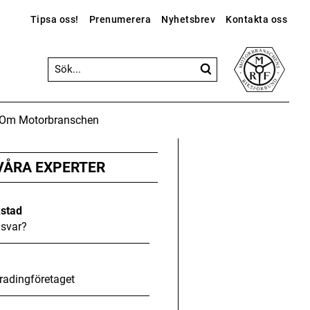
Tipsa oss!
Prenumerera
Nyhetsbrev
Kontakta oss
Om Motorbranschen
ANNONS
ANNONS
ANNONS
Gå vidare till Motorbranschen »
VÅRA EXPERTER
kstad
svar?
radingföretaget