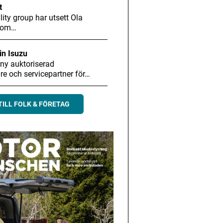
t
ity group har utsett Ola
 som…
in Isuzu
 ny auktoriserad
are och servicepartner för…
TILL FOLK & FÖRETAG