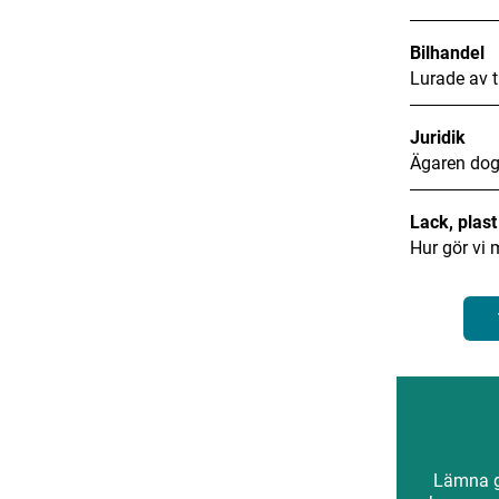
Bilhandel
Lurade av t
Juridik
Ägaren dog
Lack, plas
Hur gör vi 
Lämna gä