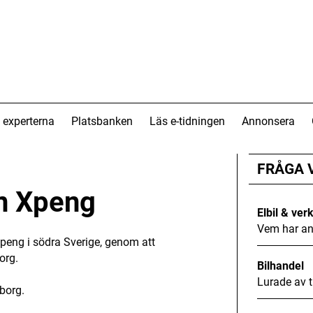
 experterna
Platsbanken
Läs e-tidningen
Annonsera
FRÅGA 
in Xpeng
Elbil & ver
Vem har an
peng i södra Sverige, genom att
org.
Bilhandel
Lurade av t
gborg.