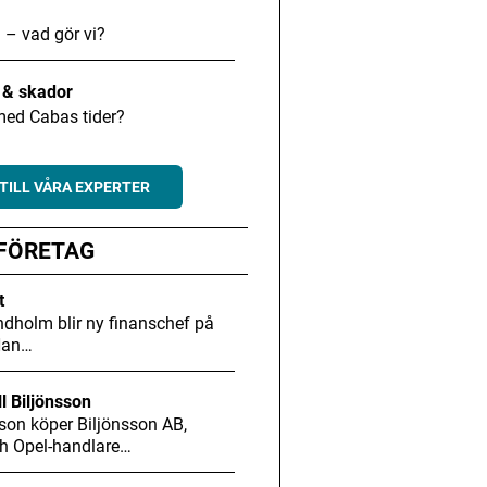
 – vad gör vi?
t & skador
med Cabas tider?
TILL VÅRA EXPERTER
 FÖRETAG
t
dholm blir ny finanschef på
Han…
ll Biljönsson
son köper Biljönsson AB,
h Opel-handlare…