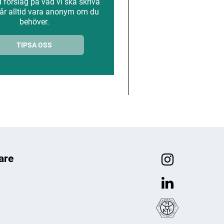
förslag på vad vi ska skriva
år alltid vara anonym om du
behöver.
TIPSA OSS
are