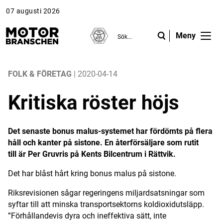
07 augusti 2026
Meny
ANNONS
ANNONS
ANNONS
Gå vidare till Motorbranschen »
Gå vidare till Motorbranschen »
Nyheter
FOLK & FÖRETAG
| 2020-04-14
Kritiska röster höjs
Reportage
Krönikor
Det senaste bonus malus-systemet har fördömts på flera
håll och kanter på sistone. En återförsäljare som rutit
Folk & Företag
till är Per Gruvris på Kents Bilcentrum i Rättvik.
Fråga experterna
Det har blåst hårt kring bonus malus på sistone.
Platsbanken
Riksrevisionen sågar regeringens miljardsatsningar som
syftar till att minska transportsektorns koldioxidutsläpp.
Läs e-tidningen
”Förhållandevis dyra och ineffektiva sätt, inte