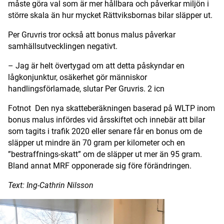
måste göra val som är mer hållbara och påverkar miljön i
större skala än hur mycket Rättviksbornas bilar släpper ut.
Per Gruvris tror också att bonus malus påverkar
samhällsutvecklingen negativt.
– Jag är helt övertygad om att detta påskyndar en
lågkonjunktur, osäkerhet gör människor
handlingsförlamade, slutar Per Gruvris.
2
icn
Fotnot
Den nya skatteberäkningen baserad på WLTP inom
bonus malus infördes vid årsskiftet och innebär att bilar
som tagits i trafik 2020 eller senare får en bonus om de
släpper ut mindre än 70 gram per kilometer och en
”bestraffnings-skatt” om de släpper ut mer än 95 gram.
Bland annat MRF opponerade sig före förändringen.
Text: Ing-Cathrin Nilsson