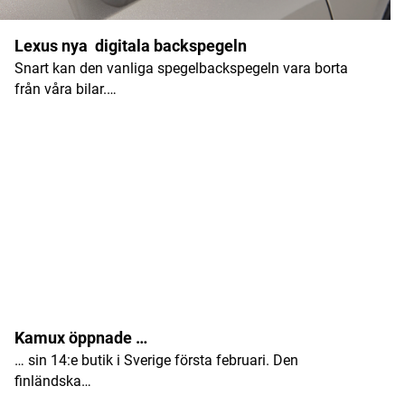
Namn
*
Lexus nya digitala backspegeln
Snart kan den vanliga spegelbackspegeln vara borta
E-postadress
*
från våra bilar.…
Kamux öppnade …
… sin 14:e butik i Sverige första februari. Den
finländska…