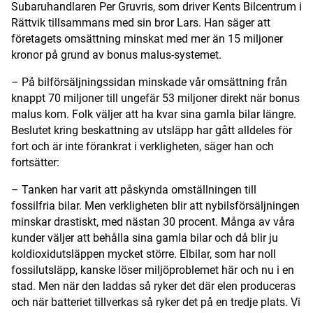
Subaruhandlaren Per Gruvris, som driver Kents Bilcentrum i
Rättvik tillsammans med sin bror Lars. Han säger att
företagets omsättning minskat med mer än 15 miljoner
kronor på grund av bonus malus-systemet.
– På bilförsäljningssidan minskade vår omsättning från
knappt 70 miljoner till ungefär 53 miljoner direkt när bonus
malus kom. Folk väljer att ha kvar sina gamla bilar längre.
Beslutet kring beskattning av utsläpp har gått alldeles för
fort och är inte förankrat i verkligheten, säger han och
fortsätter:
– Tanken har varit att påskynda omställningen till
fossilfria bilar. Men verkligheten blir att nybilsförsäljningen
minskar drastiskt, med nästan 30 procent. Många av våra
kunder väljer att behålla sina gamla bilar och då blir ju
koldioxidutsläppen mycket större. Elbilar, som har noll
fossilutsläpp, kanske löser miljöproblemet här och nu i en
stad. Men när den laddas så ryker det där elen produceras
och när batteriet tillverkas så ryker det på en tredje plats. Vi