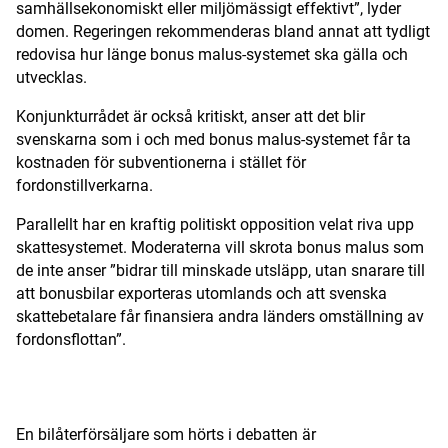
samhällsekonomiskt eller miljömässigt effektivt”, lyder
Digital prenumeration
domen. Regeringen rekommenderas bland annat att tydligt
redovisa hur länge bonus malus-systemet ska gälla och
Annonsera
utvecklas.
Konjunkturrådet är också kritiskt, anser att det blir
Om Motorbranschen
svenskarna som i och med bonus malus-systemet får ta
kostnaden för subventionerna i stället för
Kontakt
fordonstillverkarna.
Nyhetsbrev
Parallellt har en kraftig politiskt opposition velat riva upp
skattesystemet. Moderaterna vill skrota bonus malus som
Det här är vi
de inte anser ”bidrar till minskade utsläpp, utan snarare till
att bonusbilar exporteras utomlands och att svenska
Arbeta för oss
skattebetalare får finansiera andra länders omställning av
fordonsflottan”.
ANNONS
En bilåterförsäljare som hörts i debatten är