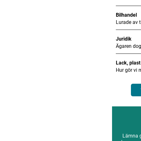
Bilhandel
Lurade av t
Juridik
Ägaren dog
Lack, plas
Hur gör vi 
Lämna gä