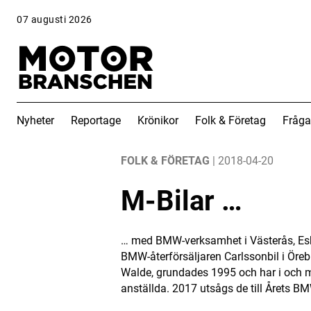
07 augusti 2026
Nyheter
Reportage
Krönikor
Folk & Företag
Fråga
ANNONS
ANNONS
FOLK & FÖRETAG
| 2018-04-20
M-Bilar …
… med BMW-verksamhet i Västerås, Eski
BMW-återförsäljaren Carlssonbil i Öreb
Walde, grundades 1995 och har i och m
anställda. 2017 utsågs de till Årets BM