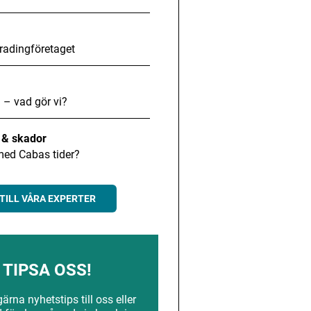
radingföretaget
 – vad gör vi?
t & skador
med Cabas tider?
TILL VÅRA EXPERTER
TIPSA OSS!
rna nyhetstips till oss eller