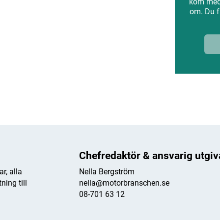
kom med 
om. Du f
ANNONS
Chefredaktör & ansvarig utgiv
r, alla
Nella Bergström
ing till
nella@motorbranschen.se
08-701 63 12