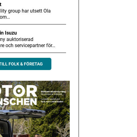
t
ity group har utsett Ola
 som…
in Isuzu
 ny auktoriserad
are och servicepartner för…
TILL FOLK & FÖRETAG