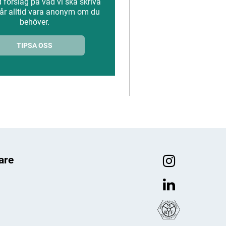
förslag på vad vi ska skriva
år alltid vara anonym om du
behöver.
TIPSA OSS
are