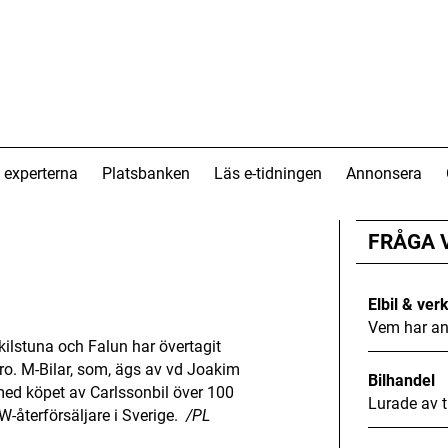
 experterna
Platsbanken
Läs e-tidningen
Annonsera
FRÅGA 
Elbil & ver
Vem har an
lstuna och Falun har övertagit
ro. M-Bilar, som, ägs av vd Joakim
Bilhandel
ed köpet av Carlssonbil över 100
Lurade av t
W-återförsäljare i Sverige.
/PL