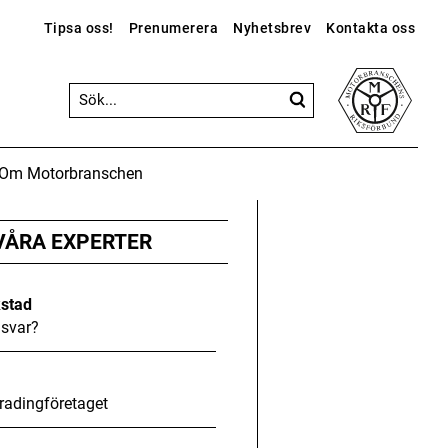
Tipsa oss!
Prenumerera
Nyhetsbrev
Kontakta oss
Om Motorbranschen
ANNONS
ANNONS
ANNONS
Gå vidare till Motorbranschen »
VÅRA EXPERTER
kstad
svar?
radingföretaget