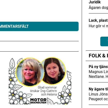
Juridik
Ägaren dog
Lack, plas
Hur gör vi 
OMMENTARSFÄLT
eras.
Obligatoriska fält är märkta
*
FOLK &
På ny tjäns
Magnus Lin
Nextlane. 
Ny ägare ti
Linus Jöns
Peugeot oc