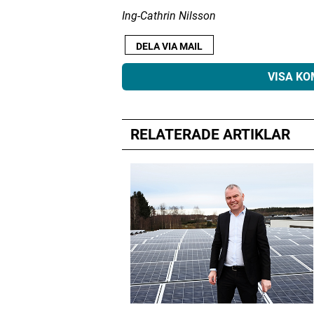
Ing-Cathrin Nilsson
DELA VIA MAIL
VISA K
RELATERADE ARTIKLAR
Din e-postadress kommer inte public
Kommentar
*
Namn
*