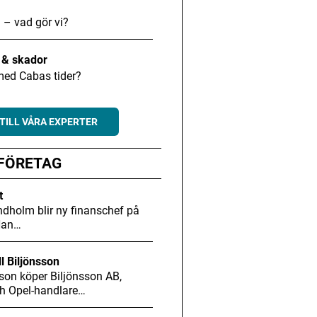
 – vad gör vi?
t & skador
med Cabas tider?
TILL VÅRA EXPERTER
 FÖRETAG
t
dholm blir ny finanschef på
Han…
ll Biljönsson
son köper Biljönsson AB,
h Opel-handlare…