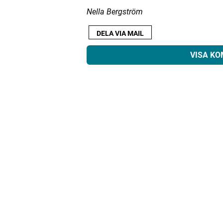
Nella Bergström
DELA VIA MAIL
VISA K
Din e-postadress kommer inte public
Kommentar
*
Namn
*