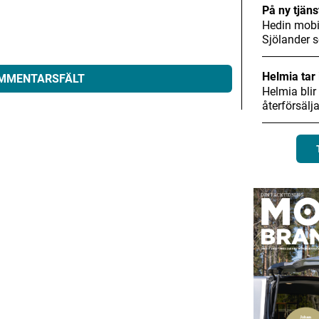
På ny tjäns
Hedin mobil
Sjölander
Helmia tar 
OMMENTARSFÄLT
Helmia blir
återförsälj
eras.
Obligatoriska fält är märkta
*