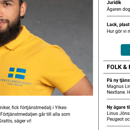
Juridik
Ägaren dog
Lack, plas
Hur gör vi 
FOLK &
På ny tjäns
Magnus Lin
Nextlane. 
Ny ägare ti
ker, fick förtjänstmedalj i Yrkes-
Linus Jöns
örtjänstmedaljen går till alla som
Peugeot oc
rattis, säger vi!