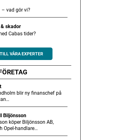
 – vad gör vi?
t & skador
med Cabas tider?
TILL VÅRA EXPERTER
 FÖRETAG
t
dholm blir ny finanschef på
Han…
ll Biljönsson
son köper Biljönsson AB,
h Opel-handlare…