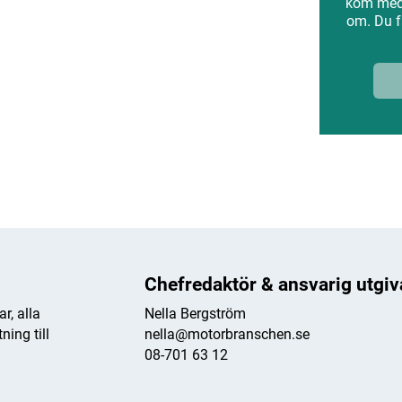
kom med 
om. Du f
ANNONS
Chefredaktör & ansvarig utgiv
r, alla
Nella Bergström
ing till
nella@motorbranschen.se
08-701 63 12