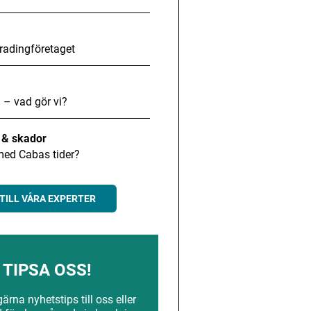
radingföretaget
 – vad gör vi?
t & skador
med Cabas tider?
TILL VÅRA EXPERTER
TIPSA OSS!
rna nyhetstips till oss eller