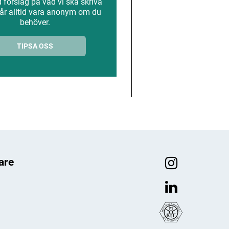
förslag på vad vi ska skriva
år alltid vara anonym om du
behöver.
TIPSA OSS
are