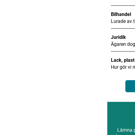
Bilhandel
Lurade av t
Juridik
Ägaren dog
Lack, plas
Hur gör vi 
Lämna gä