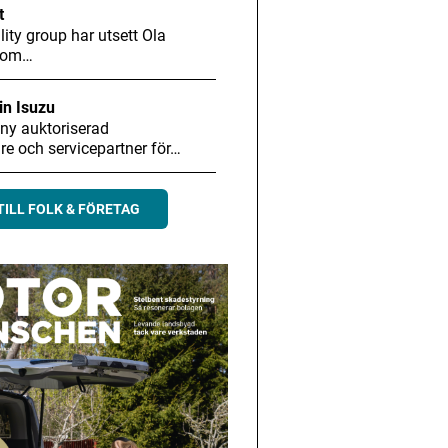
t
ity group har utsett Ola
 som…
in Isuzu
 ny auktoriserad
are och servicepartner för…
TILL FOLK & FÖRETAG