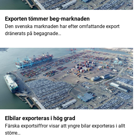
Namn
*
Exporten tömmer beg-marknaden
Den svenska marknaden har efter omfattande export
E-postadress
*
dränerats på begagnade…
Elbilar exporteras i hög grad
Färska exportsiffror visar att yngre bilar exporteras i allt
större…