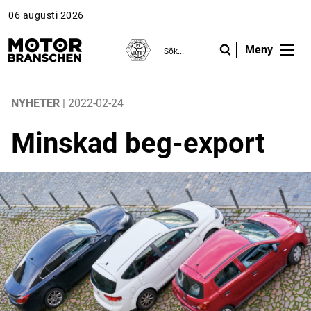
06 augusti 2026
Meny
ANNONS
ANNONS
ANNONS
Gå vidare till Motorbranschen »
Gå vidare till Motorbranschen »
Nyheter
NYHETER
| 2022-02-24
Minskad beg-export
Reportage
Krönikor
Folk & Företag
Fråga experterna
Platsbanken
Läs e-tidningen