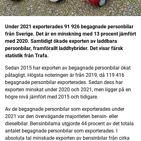
Digital prenumeration
Annonsera
Under 2021 exporterades 91 926 begagnade personbilar
från Sverige. Det är en minskning med 13 procent jämfört
Om Motorbranschen
med 2020. Samtidigt ökade exporten av laddbara
personbilar,
framförallt laddhybrider. Det visar färsk
Kontakt
statistik från Trafa.
Nyhetsbrev
Sedan 2015 har exporten av begagnade personbilar ökat
påtagligt. Högsta noteringen är från 2019, då 119 416
begagnade personbilar exporterades. Sedan dess har
Det här är vi
exporten minskat under 2020 och 2021, men ligger på en
högre nivå jämfört med 2015 och tidigare.
Arbeta för oss
Av de begagnade personbilar som exporterades under
2021 var den övervägande majoriteten bensin- eller
dieselbilar. Bensinbilarna utgjorde 44 procent av det totala
antalet begagnade personbilar som exporterades. I
absoluta tal minskade exporten av bensinbilar från cirka