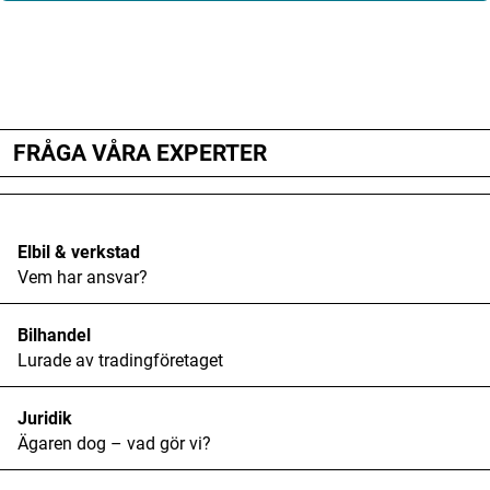
Digital prenumeration
ANNONS
Annonsera
ANNONS
Din e-postadress kommer inte publiceras.
ANNONS
Obligatoriska fält är märkta
*
Om Motorbranschen
FRÅGA VÅRA EXPERTER
Kommentar
*
Kontakt
Nyhetsbrev
Elbil & verkstad
Vem har ansvar?
Det här är vi
Bilhandel
Arbeta för oss
Namn
*
Lurade av tradingföretaget
Juridik
E-postadress
*
Ägaren dog – vad gör vi?