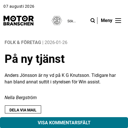
07 augusti 2026
Meny
ANNONS
ANNONS
ANNONS
Gå vidare till Motorbranschen »
Gå vidare till Motorbranschen »
Nyheter
FOLK & FÖRETAG
| 2026-01-26
På ny tjänst
Reportage
Krönikor
Anders Jönsson är ny vd på K G Knutsson. Tidigare har
han bland annat suttit i styrelsen för Win assist.
Folk & Företag
Fråga experterna
Nella Bergström
Platsbanken
DELA VIA MAIL
Läs e-tidningen
VISA KOMMENTARSFÄLT