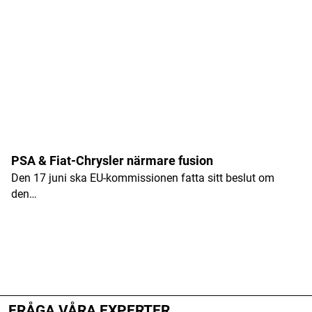
Kommentar
*
Namn
*
PSA & Fiat-Chrysler närmare fusion
Den 17 juni ska EU-kommissionen fatta sitt beslut om
E-postadress
*
den…
ANNONS
ANNONS
ANNONS
FRÅGA VÅRA EXPERTER