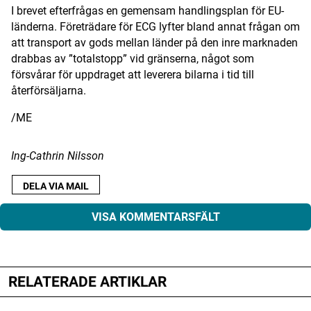
I brevet efterfrågas en gemensam handlingsplan för EU-
Digital prenumeration
länderna. Företrädare för ECG lyfter bland annat frågan om
att transport av gods mellan länder på den inre marknaden
Annonsera
drabbas av ”totalstopp” vid gränserna, något som
försvårar för uppdraget att leverera bilarna i tid till
Om Motorbranschen
återförsäljarna.
Kontakt
/ME
Nyhetsbrev
Ing-Cathrin Nilsson
Det här är vi
DELA VIA MAIL
Arbeta för oss
VISA KOMMENTARSFÄLT
RELATERADE ARTIKLAR
Din e-postadress kommer inte publiceras.
Obligatoriska fält är märkta
*