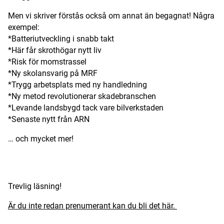
Men vi skriver förstås också om annat än begagnat! Några
exempel:
*Batteriutveckling i snabb takt
*Här får skrothögar nytt liv
*Risk för momstrassel
*Ny skolansvarig på MRF
*Trygg arbetsplats med ny handledning
*Ny metod revolutionerar skadebranschen
*Levande landsbygd tack vare bilverkstaden
*Senaste nytt från ARN
… och mycket mer!
ANNONS
Trevlig läsning!
Är du inte redan prenumerant kan du bli det här.