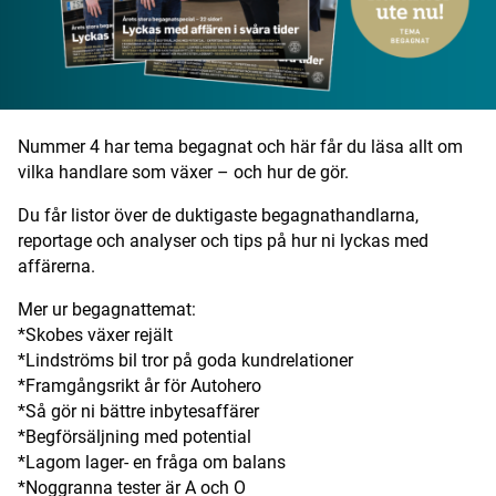
Digital prenumeration
Annonsera
Om Motorbranschen
Nummer 4 har tema begagnat och här får du läsa allt om
vilka handlare som växer – och hur de gör.
Kontakt
Du får listor över de duktigaste begagnathandlarna,
Nyhetsbrev
reportage och analyser och tips på hur ni lyckas med
affärerna.
Det här är vi
Mer ur begagnattemat:
*Skobes växer rejält
Arbeta för oss
*Lindströms bil tror på goda kundrelationer
*Framgångsrikt år för Autohero
*Så gör ni bättre inbytesaffärer
*Begförsäljning med potential
*Lagom lager- en fråga om balans
*Noggranna tester är A och O