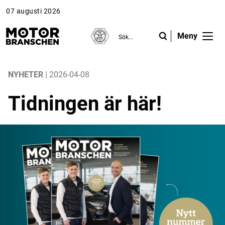
07 augusti 2026
Meny
ANNONS
ANNONS
ANNONS
Gå vidare till Motorbranschen »
Gå vidare till Motorbranschen »
Nyheter
NYHETER
| 2026-04-08
Tidningen är här!
Reportage
Krönikor
Folk & Företag
Fråga experterna
Platsbanken
Läs e-tidningen