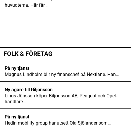
huvudtema. Här får…
ANNONS
ANNONS
ANNONS
FOLK & FÖRETAG
På ny tjänst
Magnus Lindholm blir ny finanschef på Nextlane. Han…
Ny ägare till Biljönsson
Linus Jönsson köper Biljönsson AB, Peugeot och Opel-
handlare…
På ny tjänst
Hedin mobility group har utsett Ola Sjölander som…