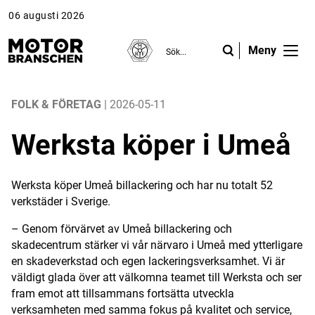
06 augusti 2026
Meny
ANNONS
ANNONS
ANNONS
Gå vidare till Motorbranschen »
Gå vidare till Motorbranschen »
Nyheter
FOLK & FÖRETAG
| 2026-05-11
Werksta köper i Umeå
Reportage
Krönikor
Werksta köper Umeå billackering och har nu totalt 52
verkstäder i Sverige.
Folk & Företag
– Genom förvärvet av Umeå billackering och
Fråga experterna
skadecentrum stärker vi vår närvaro i Umeå med ytterligare
en skadeverkstad och egen lackeringsverksamhet. Vi är
Platsbanken
väldigt glada över att välkomna teamet till Werksta och ser
fram emot att tillsammans fortsätta utveckla
Läs e-tidningen
verksamheten med samma fokus på kvalitet och service,