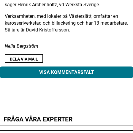
säger Henrik Archenholtz, vd Werksta Sverige.
Digital prenumeration
Verksamheten, med lokaler på Västerslätt, omfattar en
Annonsera
karosseriverkstad och billackering och har 13 medarbetare.
Säljare är David Kristoffersson.
Om Motorbranschen
Nella Bergström
Kontakt
DELA VIA MAIL
Nyhetsbrev
VISA KOMMENTARSFÄLT
Det här är vi
Arbeta för oss
ANNONS
ANNONS
Din e-postadress kommer inte publiceras.
ANNONS
Obligatoriska fält är märkta
*
FRÅGA VÅRA EXPERTER
Kommentar
*