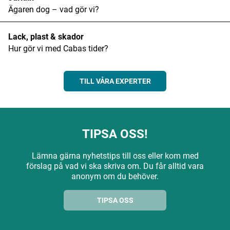
Ägaren dog – vad gör vi?
Lack, plast & skador
Hur gör vi med Cabas tider?
TILL VÅRA EXPERTER
TIPSA OSS!
Lämna gärna nyhetstips till oss eller kom med
förslag på vad vi ska skriva om. Du får alltid vara
anonym om du behöver.
TIPSA OSS