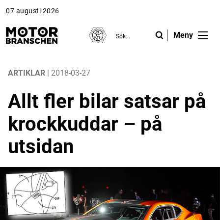
07 augusti 2026
Meny
ANNONS
ANNONS
ANNONS
Gå vidare till Motorbranschen »
Gå vidare till Motorbranschen »
Nyheter
ARTIKLAR
| 2018-03-27
Allt fler bilar satsar på
Reportage
krockkuddar – på
Krönikor
utsidan
Folk & Företag
Fråga experterna
Platsbanken
Läs e-tidningen