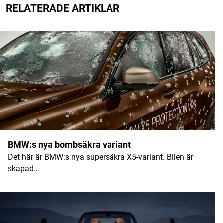
RELATERADE ARTIKLAR
Din e-postadress kommer inte publiceras.
Obligatoriska fält är märkta
*
Kommentar
*
Namn
*
BMW:s nya bombsäkra variant
Det här är BMW:s nya supersäkra X5-variant. Bilen är
E-postadress
*
skapad…