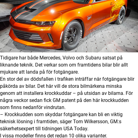
Digital prenumeration
Annonsera
Om Motorbranschen
Kontakt
Tidigare har både Mercedes, Volvo och Subaru satsat på
liknande teknik. Det verkar som om framtidens bilar blir allt
Nyhetsbrev
mjukare att landa på för fotgängare.
En stor del av dödsfallen i trafiken inträffar när fotgängare blir
Det här är vi
påkörda av bilar. Det här vill de stora bilmärkena minska
genom att installera krockkuddar – på utsidan av bilarna. För
Arbeta för oss
några veckor sedan fick GM patent på den här krockkudden
som finns nedanför vindrutan.
– Krockkudden som skyddar fotgängare kan bli en viktig
teknisk lösning i framtiden, säger Tom Wilkersson, GM:s
säkerhetsexpert till tidningen USA Today.
I vissa modeller finns det redan 10 olika varianter.