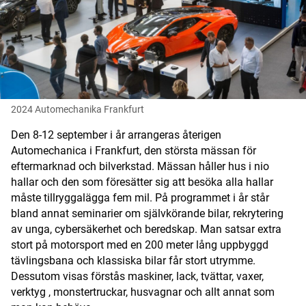
Digital prenumeration
Annonsera
Om Motorbranschen
2024 Automechanika Frankfurt
Kontakt
Den 8-12 september i år arrangeras återigen
Nyhetsbrev
Automechanica i Frankfurt, den största mässan för
eftermarknad och bilverkstad. Mässan håller hus i nio
Det här är vi
hallar och den som föresätter sig att besöka alla hallar
måste tillryggalägga fem mil. På programmet i år står
Arbeta för oss
bland annat seminarier om självkörande bilar, rekrytering
av unga, cybersäkerhet och beredskap. Man satsar extra
stort på motorsport med en 200 meter lång uppbyggd
tävlingsbana och klassiska bilar får stort utrymme.
Dessutom visas förstås maskiner, lack, tvättar, vaxer,
verktyg , monstertruckar, husvagnar och allt annat som