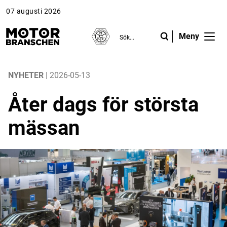
07 augusti 2026
Meny
ANNONS
ANNONS
ANNONS
Gå vidare till Motorbranschen »
Gå vidare till Motorbranschen »
Nyheter
NYHETER
| 2026-05-13
Åter dags för största
Reportage
mässan
Krönikor
Folk & Företag
Fråga experterna
Platsbanken
Läs e-tidningen