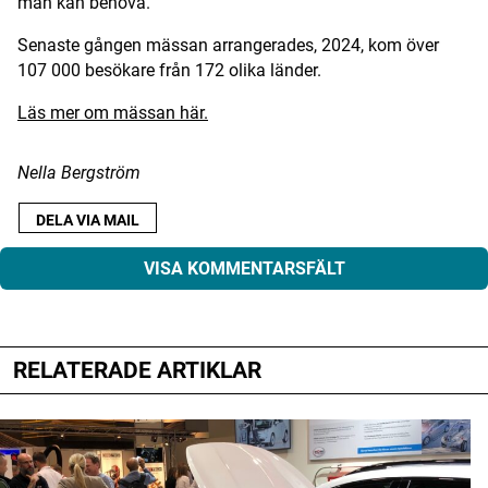
man kan behöva.
Senaste gången mässan arrangerades, 2024, kom över
107 000 besökare från 172 olika länder.
Läs mer om mässan här.
Nella Bergström
DELA VIA MAIL
VISA KOMMENTARSFÄLT
RELATERADE ARTIKLAR
Din e-postadress kommer inte publiceras.
Obligatoriska fält är märkta
*
Kommentar
*