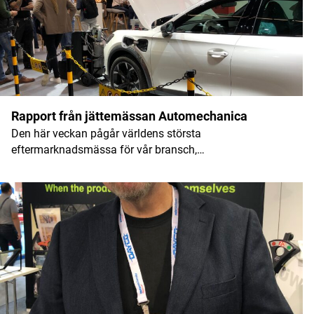
Namn
*
Rapport från jättemässan Automechanica
Den här veckan pågår världens största
E-postadress
*
eftermarknadsmässa för vår bransch,…