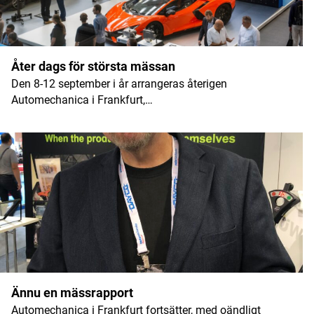
Namn
*
Åter dags för största mässan
Den 8-12 september i år arrangeras återigen
E-postadress
*
Automechanica i Frankfurt,…
Ännu en mässrapport
Automechanica i Frankfurt fortsätter, med oändligt