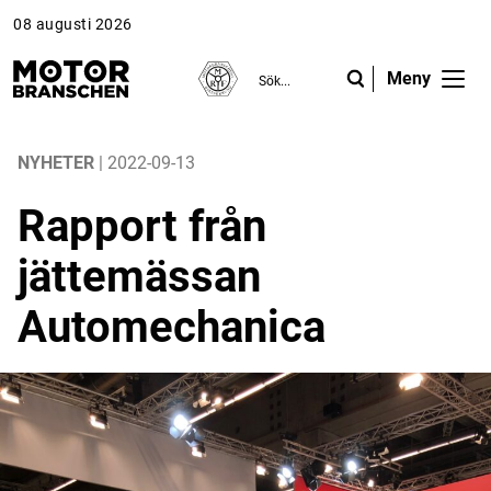
08 augusti 2026
Meny
ANNONS
ANNONS
ANNONS
Gå vidare till Motorbranschen »
Gå vidare till Motorbranschen »
Nyheter
NYHETER
| 2022-09-13
Rapport från
Reportage
jättemässan
Krönikor
Automechanica
Folk & Företag
Fråga experterna
Platsbanken
Läs e-tidningen