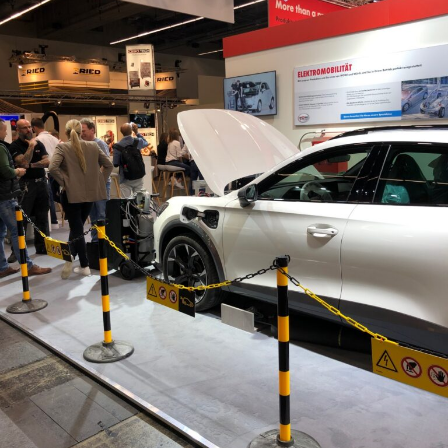
Digital prenumeration
Annonsera
Om Motorbranschen
Kontakt
Nyhetsbrev
Det här är vi
Arbeta för oss