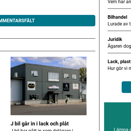
Vem har an
Bilhandel
OMMENTARSFÄLT
Lurade av t
Juridik
Ägaren dog
eras.
Obligatoriska fält är märkta
*
Lack, plas
Hur gör vi 
J bil går in i lack och plåt
Lämna gä
J bil har gått in som delägare i