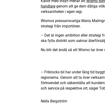
Källor med insyn menar att
Wismo som ä
handlare
genom att ge dem dåliga villko
verksamheten i egen regi.
Wismos pressansvariga Maria Malmgren
strategi från importören.
– Det är ingen ambition eller strategi fr
ska fylla distrikt som saknar återförsäl
Nu blir det ändå så att Wismo tar över v
ANNONS
– Fribrocks bil har under lång tid byggt
regionerna. Genom att ta över verksamh
förtroendet och säkerställa att kundern
och service på respektive ort, säger T
Nella Bergström