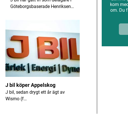
kom med 
Göteborgsbaserade Henriksen…
om. Du f
ANNONS
J bil köper Appelskog
J bil, sedan drygt ett år ägt av
Wismo (f…