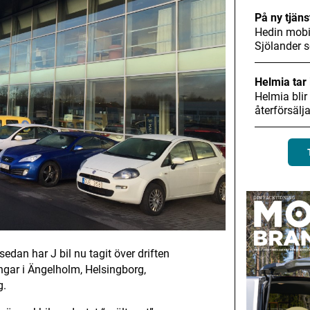
På ny tjäns
Hedin mobil
Sjölander
Helmia tar 
Helmia blir
återförsälj
edan har J bil nu tagit över driften
gar i Ängelholm, Helsingborg,
g.