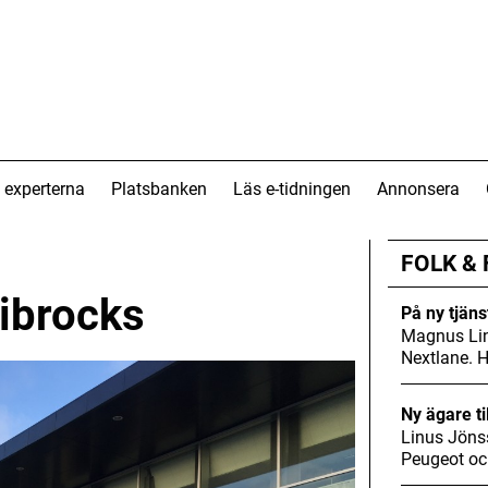
 experterna
Platsbanken
Läs e-tidningen
Annonsera
FOLK &
ribrocks
På ny tjäns
Magnus Lin
Nextlane. 
Ny ägare ti
Linus Jöns
Peugeot oc