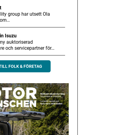
t
ity group har utsett Ola
 som…
in Isuzu
 ny auktoriserad
are och servicepartner för…
TILL FOLK & FÖRETAG