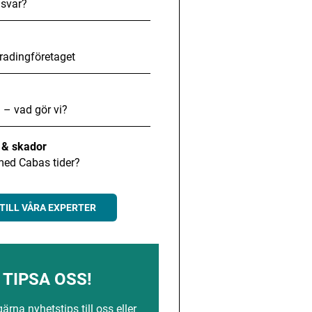
svar?
radingföretaget
 – vad gör vi?
t & skador
med Cabas tider?
TILL VÅRA EXPERTER
TIPSA OSS!
rna nyhetstips till oss eller