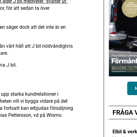
ger J bil medvetet “svälter ut”
r, för att sedan ta över
 säger dock att det inte är en
ån vårt håll att J bil nödvändigtvis
jare.
ia J bil.
 upp starka kundrelationer i
eten vill vi bygga vidare på det
a fortsatt kan erbjudas försäljning
FRÅGA 
obias Pettersson, vd på Wismo.
Elbil & ver