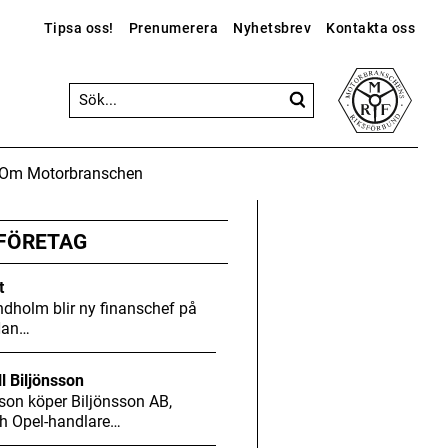
Tipsa oss!
Prenumerera
Nyhetsbrev
Kontakta oss
Om Motorbranschen
ANNONS
ANNONS
ANNONS
Gå vidare till Motorbranschen »
 FÖRETAG
t
dholm blir ny finanschef på
Han…
ll Biljönsson
son köper Biljönsson AB,
h Opel-handlare…