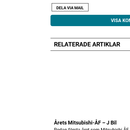
DELA VIA MAIL
VISA K
RELATERADE ARTIKLAR
Din e-postadress kommer inte public
Kommentar
*
Namn
*
E-postadress
*
Årets Mitsubishi-ÅF – J Bil
Redan första året som Mitsubishi-ÅF