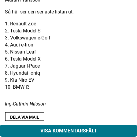
Digital prenumeration
Så här ser den senaste listan ut:
Annonsera
1. Renault Zoe
2. Tesla Model S
Om Motorbranschen
3. Volkswagen e-Golf
4. Audi e-tron
Kontakt
5. Nissan Leaf
6. Tesla Model X
7. Jaguar I-Pace
Nyhetsbrev
8. Hyundai Ioniq
9. Kia Niro EV
Det här är vi
10. BMW i3
Arbeta för oss
Ing-Cathrin Nilsson
DELA VIA MAIL
VISA KOMMENTARSFÄLT