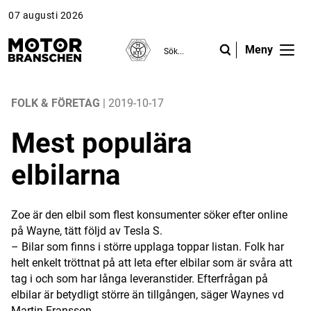
07 augusti 2026
Meny
ANNONS
ANNONS
ANNONS
Gå vidare till Motorbranschen »
Gå vidare till Motorbranschen »
Nyheter
FOLK & FÖRETAG
| 2019-10-17
Mest populära
Reportage
elbilarna
Krönikor
Folk & Företag
Zoe är den elbil som flest konsumenter söker efter online
på Wayne, tätt följd av Tesla S.
Fråga experterna
– Bilar som finns i större upplaga toppar listan. Folk har
helt enkelt tröttnat på att leta efter elbilar som är svåra att
Platsbanken
tag i och som har långa leveranstider. Efterfrågan på
elbilar är betydligt större än tillgången, säger Waynes vd
Läs e-tidningen
Martin Fransson.