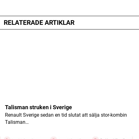
RELATERADE ARTIKLAR
Din e-postadress kommer inte publiceras.
Obligatoriska fält är märkta
*
Kommentar
*
Namn
*
Talisman struken i Sverige
Renault Sverige sedan en tid slutat att sälja stor-kombin
E-postadress
*
Talisman…