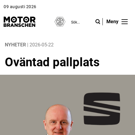
09 augusti 2026
Meny
ANNONS
ANNONS
ANNONS
Gå vidare till Motorbranschen »
Gå vidare till Motorbranschen »
Nyheter
NYHETER
| 2026-05-22
Oväntad pallplats
Reportage
Krönikor
Folk & Företag
Fråga experterna
Platsbanken
Läs e-tidningen