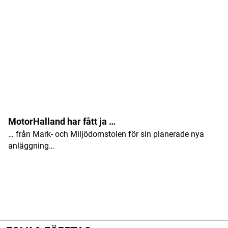
MotorHalland har fått ja …
… från Mark- och Miljödomstolen för sin planerade nya
anläggning…
ANNONS
ANNONS
ANNONS