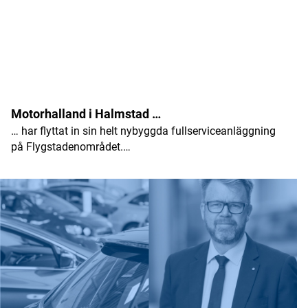
Namn
*
Motorhalland i Halmstad …
… har flyttat in sin helt nybyggda fullserviceanläggning
E-postadress
*
på Flygstadenområdet.…