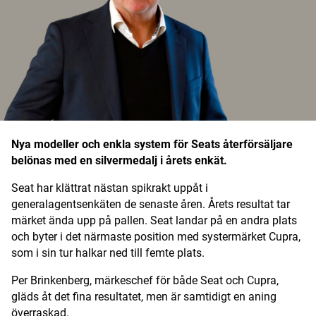
Digital prenumeration
Annonsera
Om Motorbranschen
Kontakt
Nya modeller och enkla system för Seats återförsäljare
Nyhetsbrev
belönas med en silvermedalj i årets enkät.
Det här är vi
Seat har klättrat nästan spikrakt uppåt i
generalagentsenkäten de senaste åren. Årets resultat tar
Arbeta för oss
märket ända upp på pallen. Seat landar på en andra plats
och byter i det närmaste position med systermärket Cupra,
som i sin tur halkar ned till femte plats.
Per Brinkenberg, märkeschef för både Seat och Cupra,
gläds åt det fina resultatet, men är samtidigt en aning
överraskad.