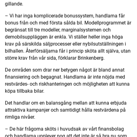
gillande.
– Vi har inga komplicerade bonussystem, handlarna får
bonus från och med första sålda bil. Modellprogrammet är
begränsat till tre modeller, marginalsystemen och
demobilsuppläggen är enkla. Vi ställer heller inga höga
krav på särskilda säljprocesser eller nybilsutställningen i
bilhallen. Återförsäljarna får i princip sköta allt själva, utan
större krav från vår sida, förklarar Brinkenberg.
De områden som drar ner betygen något är bland annat
finansiering och begagnat. Handlarna är inte nöjda med
restvärdes- och riskhanteringen och möjligheten att kunna
köpa tillbaka bilar.
Det handlar om en balansgång mellan att kunna erbjuda
attraktiva kampanjer och samtidigt hålla restvärdena på
rimliga nivåer.
– De här frågorna sköts i huvudsak av vårt finansbolag
och handlarna upplever nog att det inte är så bra nu som