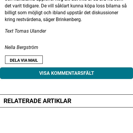
det varit tidigare. De vill såklart kunna köpa loss bilarna så
billigt som möjligt och ibland uppstår det diskussioner
kring restvärdena, säger Brinkenberg.
Text Tomas Ulander
Nella Bergström
DELA VIA MAIL
VISA KOMMENTARSFÄLT
RELATERADE ARTIKLAR
Din e-postadress kommer inte publiceras.
Obligatoriska fält är märkta
*
Kommentar
*