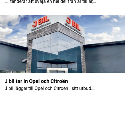
… tenderar att svaja en hel del från år till år,…
J bil tar in Opel och Citroën
J bil lägger till Opel och Citroën i sitt utbud.…