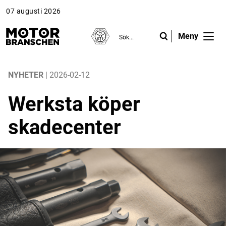
07 augusti 2026
Meny
ANNONS
ANNONS
ANNONS
Gå vidare till Motorbranschen »
Gå vidare till Motorbranschen »
Nyheter
NYHETER
| 2026-02-12
Werksta köper
Reportage
skadecenter
Krönikor
Folk & Företag
Fråga experterna
Platsbanken
Läs e-tidningen