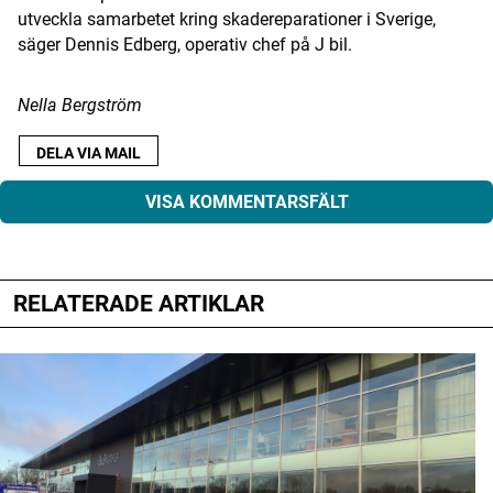
utveckla samarbetet kring skadereparationer i Sverige,
säger Dennis Edberg, operativ chef på J bil.
Nella Bergström
DELA VIA MAIL
VISA KOMMENTARSFÄLT
RELATERADE ARTIKLAR
Din e-postadress kommer inte publiceras.
Obligatoriska fält är märkta
*
Kommentar
*