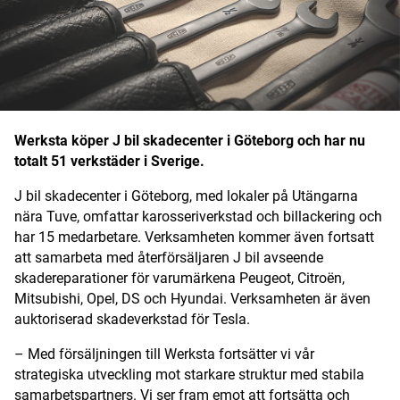
Digital prenumeration
Annonsera
Om Motorbranschen
Werksta köper J bil skadecenter i Göteborg och har nu
Kontakt
totalt 51 verkstäder i Sverige.
Nyhetsbrev
J bil skadecenter i Göteborg, med lokaler på Utängarna
nära Tuve, omfattar karosseriverkstad och billackering och
Det här är vi
har 15 medarbetare. Verksamheten kommer även fortsatt
att samarbeta med återförsäljaren J bil avseende
Arbeta för oss
skadereparationer för varumärkena Peugeot, Citroën,
Mitsubishi, Opel, DS och Hyundai. Verksamheten är även
auktoriserad skadeverkstad för Tesla.
– Med försäljningen till Werksta fortsätter vi vår
strategiska utveckling mot starkare struktur med stabila
samarbetspartners. Vi ser fram emot att fortsätta och