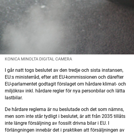
Digital prenumeration
Annonsera
Om Motorbranschen
Kontakt
KONICA MINOLTA DIGITAL CAMERA
Nyhetsbrev
I går natt togs beslutet av den tredje och sista instansen,
EU:s ministerråd, efter att EU-kommissionen och därefter
Det här är vi
EU-parlamentet godtagit förslaget om hårdare klimat- och
miljökrav inkl. hårdare regler för nya personbilar och lätta
Arbeta för oss
lastbilar.
De hårdare reglerna är nu beslutade och det som nämns,
men som inte står tydligt i beslutet, är att från 2035 tillåts
inte längre försäljning av fossilt drivna bilar i EU. I
förlängningen innebär det i praktiken att försäljningen av