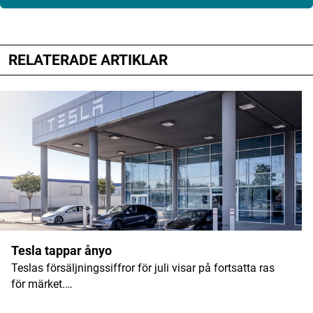
RELATERADE ARTIKLAR
Din e-postadress kommer inte publiceras.
Obligatoriska fält är märkta
*
Kommentar
*
Namn
*
Tesla tappar ånyo
Teslas försäljningssiffror för juli visar på fortsatta ras
E-postadress
*
för märket.…