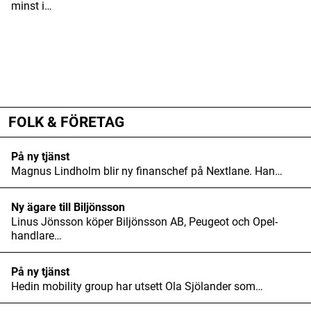
minst i…
ANNONS
ANNONS
ANNONS
FOLK & FÖRETAG
På ny tjänst
Magnus Lindholm blir ny finanschef på Nextlane. Han…
Ny ägare till Biljönsson
Linus Jönsson köper Biljönsson AB, Peugeot och Opel-
handlare…
På ny tjänst
Hedin mobility group har utsett Ola Sjölander som…