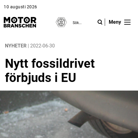
10 augusti 2026
Meny
ANNONS
ANNONS
ANNONS
Gå vidare till Motorbranschen »
Gå vidare till Motorbranschen »
Nyheter
NYHETER
| 2022-06-30
Nytt fossildrivet
Reportage
förbjuds i EU
Krönikor
Folk & Företag
Fråga experterna
Platsbanken
Läs e-tidningen