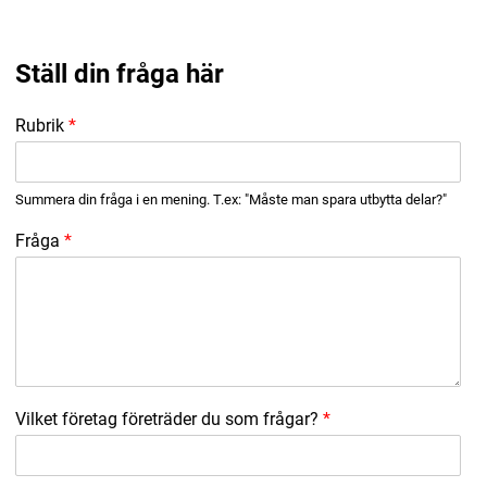
Digital prenumeration
Ställ din fråga här
Annonsera
Rubrik
*
Om Motorbranschen
Kontakt
Summera din fråga i en mening. T.ex: "Måste man spara utbytta delar?"
Nyhetsbrev
Fråga
*
Det här är vi
Arbeta för oss
Vilket företag företräder du som frågar?
*