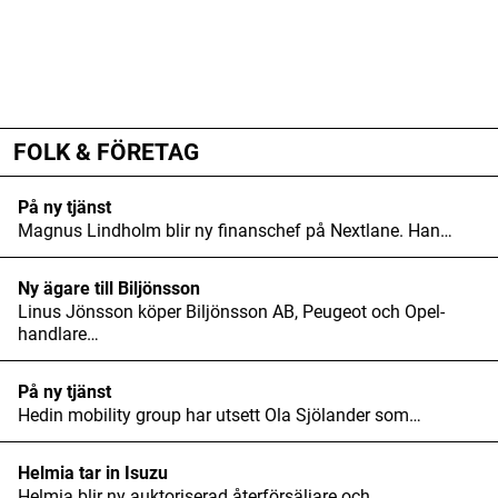
ANNONS
ANNONS
ANNONS
FOLK & FÖRETAG
På ny tjänst
Magnus Lindholm blir ny finanschef på Nextlane. Han…
Ny ägare till Biljönsson
Linus Jönsson köper Biljönsson AB, Peugeot och Opel-
handlare…
På ny tjänst
Hedin mobility group har utsett Ola Sjölander som…
Helmia tar in Isuzu
Helmia blir ny auktoriserad återförsäljare och