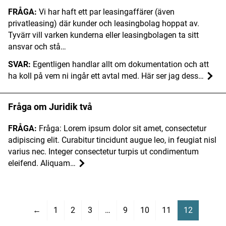
FRÅGA:
Vi har haft ett par leasingaffärer (även
privatleasing) där kunder och leasingbolag hoppat av.
Tyvärr vill varken kunderna eller leasingbolagen ta sitt
ansvar och stå…
SVAR:
Egentligen handlar allt om dokumentation och att
ha koll på vem ni ingår ett avtal med. Här ser jag dess…
Fråga om Juridik två
FRÅGA:
Fråga: Lorem ipsum dolor sit amet, consectetur
adipiscing elit. Curabitur tincidunt augue leo, in feugiat nisl
varius nec. Integer consectetur turpis ut condimentum
eleifend. Aliquam…
←
1
2
3
…
9
10
11
12