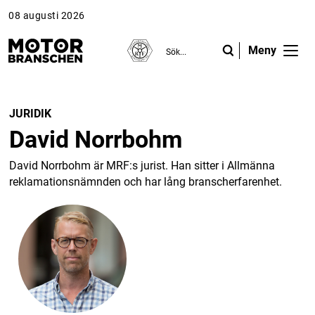
08 augusti 2026
Meny
ANNONS
ANNONS
ANNONS
Gå vidare till Motorbranschen »
Gå vidare till Motorbranschen »
Nyheter
JURIDIK
David Norrbohm
Reportage
David Norrbohm är MRF:s jurist. Han sitter i Allmänna
Krönikor
reklamationsnämnden och har lång branscherfarenhet.
Folk & Företag
Fråga experterna
Platsbanken
Läs e-tidningen