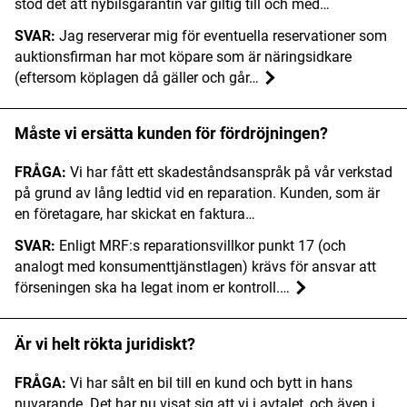
stod det att nybilsgarantin var giltig till och med…
SVAR:
Jag reserverar mig för eventuella reservationer som
auktionsfirman har mot köpare som är näringsidkare
(eftersom köplagen då gäller och går…
Måste vi ersätta kunden för fördröjningen?
FRÅGA:
Vi har fått ett skadeståndsanspråk på vår verkstad
på grund av lång ledtid vid en reparation. Kunden, som är
en företagare, har skickat en faktura…
SVAR:
Enligt MRF:s reparationsvillkor punkt 17 (och
analogt med konsumenttjänstlagen) krävs för ansvar att
förseningen ska ha legat inom er kontroll.…
Är vi helt rökta juridiskt?
FRÅGA:
Vi har sålt en bil till en kund och bytt in hans
nuvarande. Det har nu visat sig att vi i avtalet, och även i…